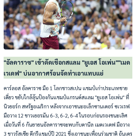
"อัลคาราซ" เข้าตัดเชือกสแลม "ยูเอส โอเพ่น""เมด
เวเดฟ" บ่นอากาศร้อนจัดทำเอาแทบแย่
คาร์ลอส อัลคาราซ มือ 1 โลกชาวสเปน แชมป์เก่าประเภทชาย
เดี่ยว ขยับใกล้ลุ้นป้องกันแชมป์แกรนด์สแลม "ยูเอส โอเพ่น" ที่
นิวยอร์ก สหรัฐอเมริกา หลังจากเอาชนะอเล็กซานเดอร์ ซเวเรฟ
มือวาง 12 ชาวเยอรมัน 6-3, 6-2, 6-4 ในรอบก่อนรองชนะเลิศ
เมื่อวันที่ 6 กันยายนอัลคาราซจะพบกับดานีล เมดเวเดฟ มือวาง
3 ชาวรัสเซีย ดีกรีแชมป์ปี 2021 ซึ่งเอาชนะเพื่อนร่วมชาติ อันเดร