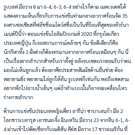
รูเบลฟ มือวาง 8 มา 6-4, 6-3, 6-4 อย่างไรก็ตาม เมดเวเดฟได้
แสดงความเห็นเกี่ยวกับการแข่งขันท่ามกลางอากาศร้อนจัด 35
องศาเซลเซียสที่ฟลัชชิ่งเมโดว์สซึ่งเป็นวันที่ร้อนที่สุดของทัวร์นา
เมนต์ปีนี้ว่า ตอนแข่งขันโอลิมปิกเกมส์ 2020 ที่กรุงโตเกียว
ประเทศญี่ปุ่น ก็เจอสถานการณ์คล้ายๆ กัน ข้อดีเดียวก็คือ
นักกีฬาทั้ง 2 ฝั่งต่างก็ต้องทรมานจากอากาศร้อนเหมือนๆ กัน นี่
เป็นเรื่องยากลำบากสำหรับเราทั้งคู่ หลังจบเซตแรกยอมรับว่าตน
มองไม่เห็นลูกแล้ว ต้องอาศัยประสาทสัมผัสด้านอื่นช่วย ต้อง
พยายามยิ่ง พยายามไล่ลูกให้ทัน รูเบลฟก็เช่นกัน พอถึงเซตสาม
อยากพักไปอาบน้ำเย็นๆ แต่ถ้าทำแบบนั้นก็อาจจะเคลื่อนไหว
ร่างกายลำบาก
ด้านการแข่งขันประเภทหญิงเดี่ยว อารีน่า ซาบาเลนก้า มือ 2
โลกชาวเบลารุส เอาชนะเจิ้ง ฉินเหวิน มือวาง 23 จากจีน 6-1, 6-
4 ผ่านเข้าไปตัดเชือกกับเมดิสัน คีย์ส มือวาง 17 ชาวอเมริกัน ที่