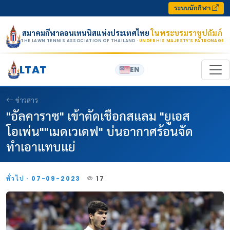
Skip to content
ระบบนักกีฬา
สมาคมกีฬาลอนเทนนิสแห่งประเทศไทย
ในพระบรมราชูปถัมภ์
THE LAWN TENNIS ASSOCIATION OF THAILAND
· UNDER HIS MAJESTY’S PATRONAGE
LTAT
EN
ข่าวสาร
"อัลคาราซ" เข้าตัดเชือกสแลม "ยูเอส
โอเพ่น""เมดเวเดฟ" บ่นอากาศร้อนจัด
ทำเอาแทบแย่
ทั่วไป · 07-09-2023
17