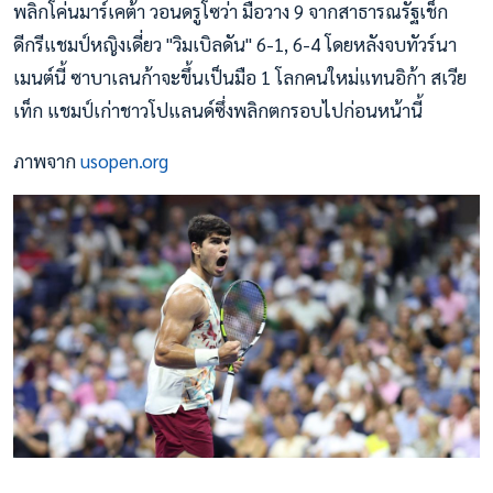
พลิกโค่นมาร์เคต้า วอนดรูโซว่า มือวาง 9 จากสาธารณรัฐเช็ก
ดีกรีแชมป์หญิงเดี่ยว "วิมเบิลดัน" 6-1, 6-4 โดยหลังจบทัวร์นา
เมนต์นี้ ซาบาเลนก้าจะขึ้นเป็นมือ 1 โลกคนใหม่แทนอิก้า สเวีย
เท็ก แชมป์เก่าชาวโปแลนด์ซึ่งพลิกตกรอบไปก่อนหน้านี้
ภาพจาก
usopen.org