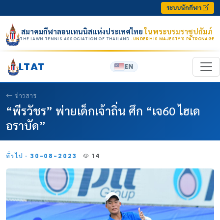
Skip to content
ระบบนักกีฬา
สมาคมกีฬาลอนเทนนิสแห่งประเทศไทย
ในพระบรมราชูปถัมภ์
THE LAWN TENNIS ASSOCIATION OF THAILAND
· UNDER HIS MAJESTY’S PATRONAGE
LTAT
EN
ข่าวสาร
“พีรวัชร” พ่ายเด็กเจ้าถิ่น ศึก “เจ60 ไฮเด
อราบัด”
ทั่วไป · 30-08-2023
14