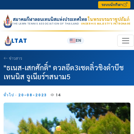
Skip to content
ระบบนักกีฬา
สมาคมกีฬาลอนเทนนิสแห่งประเทศไทย
ในพระบรมราชูปถัมภ์
THE LAWN TENNIS ASSOCIATION OF THAILAND
· UNDER HIS MAJESTY’S PATRONAGE
LTAT
EN
ข่าวสาร
"ธเนส-เสกศักดิ์" ดวลอึด3เซตลิ่วชิงดำบีช
เทนนิส จูเนียร์ฯสนาม5
ทั่วไป · 20-08-2023
14