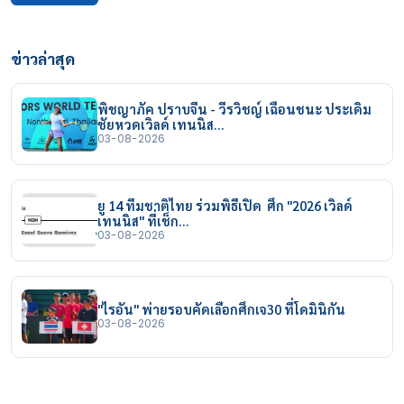
ข่าวล่าสุด
พิชญาภัค ปราบจีน - วีรวิชญ์ เฉือนชนะ ประเดิม
ชัยหวดเวิลด์ เทนนิส…
03-08-2026
ยู 14 ทีมชาติไทย ร่วมพิธีเปิด ศึก "2026 เวิลด์
เทนนิส" ที่เช็ก…
03-08-2026
"ไรอัน" พ่ายรอบคัดเลือกศึกเจ30 ที่โดมินิกัน
03-08-2026