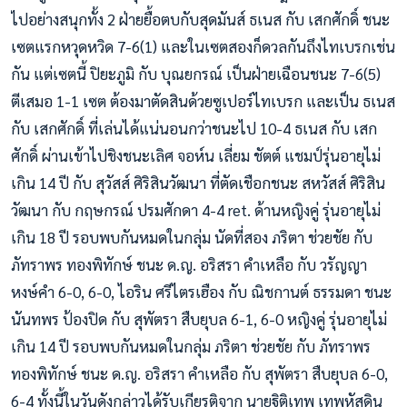
ไปอย่างสนุกทั้ง 2 ฝ่ายยื้อตบกับสุดมันส์ ธเนส กับ เสกศักดิ์ ชนะ
เซตแรกหวุดหวิด 7-6(1) และในเซตสองก็ดวลกันถึงไทเบรกเช่น
กัน แต่เซตนี้ ปิยะภูมิ กับ บุณยกรณ์ เป็นฝ่ายเฉือนชนะ 7-6(5)
ตีเสมอ 1-1 เซต ต้องมาตัดสินด้วยซูเปอร์ไทเบรก และเป็น ธเนส
กับ เสกศักดิ์ ที่เล่นได้แน่นอนกว่าชนะไป 10-4 ธเนส กับ เสก
ศักดิ์ ผ่านเข้าไปชิงชนะเลิศ จอห์น เลี่ยม ชัตต์ แชมป์รุ่นอายุไม่
เกิน 14 ปี กับ สุวัสส์ ศิริสินวัฒนา ที่ตัดเชือกชนะ สหวัสส์ ศิริสิน
วัฒนา กับ กฤษกรณ์ ปรมศักดา 4-4 ret. ด้านหญิงคู่ รุ่นอายุไม่
เกิน 18 ปี รอบพบกันหมดในกลุ่ม นัดที่สอง ภริตา ช่วยชัย กับ
ภัทราพร ทองพิทักษ์ ชนะ ด.ญ. อริสรา คำเหลือ กับ วรัญญา
หงษ์คำ 6-0, 6-0, ไอริน ศรีไตรเฮือง กับ ณิชกานต์ ธรรมดา ชนะ
นันทพร ป้องปิด กับ สุพัตรา สืบยุบล 6-1, 6-0 หญิงคู่ รุ่นอายุไม่
เกิน 14 ปี รอบพบกันหมดในกลุ่ม ภริตา ช่วยชัย กับ ภัทราพร
ทองพิทักษ์ ชนะ ด.ญ. อริสรา คำเหลือ กับ สุพัตรา สืบยุบล 6-0,
6-4 ทั้งนี้ในวันดังกล่าวได้รับเกียรติจาก นายฐิติเทพ เทพหัสดิน