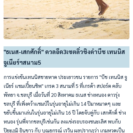
"ธเนส-เสกศักดิ์" ดวลอึด3เซตลิ่วชิงดำบีช เทนนิส
จูเนียร์ฯสนาม5
การแข่งขันเทนนิสชายหาด ประเยาวชน รายการ "บีช เทนนิส จู
เนียร์ แชมเปี้ยนชิพ" เกรด 3 สนามที่ 5 ที่เกรต้า สปอร์ต คลับ
พัทยา จ.ชลบุรี เมื่อวันที่ 20 สิงหาคม ธเนส ช่างหนอง ดาวรุ่ง
ชลบุรี ที่เพิ่งคว้าแชมป์ในรุ่นอายุไม่เกิน 14 ปีมาหมาดๆ และ
ขยับขึ้นมาเล่นในรุ่นอายุไม่เกิน 16 ปี โดยจับคู่กับ เสกศักดิ์ ช่าง
หนอง รุ่นพี่จากชลบุรีเช่นกัน ลงแข่งรอบรองชนะเลิศ พบกับ
ปิยะภูมิ อินขาว กับ บุณยกรณ์ เรวิน ผลปรากฎว่า เกมหวดเป็น