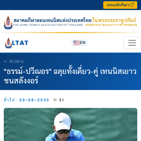
Skip to content
ระบบนักกีฬา
สมาคมกีฬาลอนเทนนิสแห่งประเทศไทย
ในพระบรมราชูปถัมภ์
THE LAWN TENNIS ASSOCIATION OF THAILAND
· UNDER HIS MAJESTY’S PATRONAGE
LTAT
EN
ข่าวสาร
"ธรรม์-ปวีณอร" ฉลุยทั้งเดี่ยว-คู่ เทนนิสเยาว
ชนสลังงอร์
ทั่วไป · 20-08-2023
31