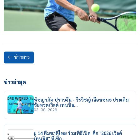
ข่าวสาร
ข่าวล่าสุด
พิชญาภัค ปราบจีน - วีรวิชญ์ เฉือนชนะ ประเดิม
ชัยหวดเวิลด์ เทนนิส…
03-08-2026
ยู 14 ทีมชาติไทย ร่วมพิธีเปิด ศึก "2026 เวิลด์
เทนนิส" ที่เช็ก…