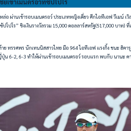
ยเข้าเมนดรอว์ที่ซัปโปโร
อ ผ่านเข้ารอบเมนดรอว์ ประเภทหญิงเดี่ยว ศึกไอทีเอฟ วีเมน์ เวิลด
 ซัปโปโร” ชิงเงินรางวัลรวม 15,000 ดอลลาร์สหรัฐ(517,000 บาท) ที
้าย ทรรศพร นักเทนนิสสาวไทย มือ 964 ไอทีเอฟ แรงกิ้ง ชนะ ฮิคารุ
ญี่ปุ่น 6-2, 6-3 ทำให้ผ่านเข้ารอบเมนดรอว์ รอบแรก พบกับ นานะ คา