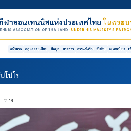
กีฬาลอนเทนนิสแห่งประเทศไทย
ในพระบร
TENNIS ASSOCIATION OF THAILAND
· UNDER HIS MAJESTY’S PATR
หน้าแรก
กฎและระเบียบ
ข้อมูล
ข่าวสาร
การแข่งขัน
อันดับ
ลงทะเบียน
เ
ัปโปโร
3
16