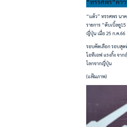
“ทรรศพร”คว้าชั
“แต้ว” ทรรศพร นาคหล่
รายการ “ดับเบิ้ลยู15
ญี่ปุ่น เมื่อ 25 ก.ค.66
รอบคัดเลือก รอบสุดท
ไอทีเอฟ แรงกิ้ง จาก
โลกจากญี่ปุ่น
(แฟ้มภาพ)