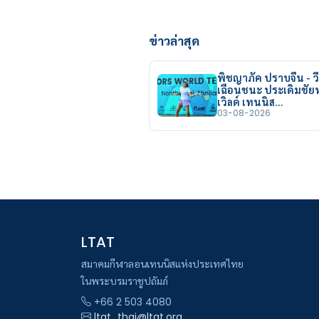
ข่าวล่าสุด
พิชญาภัค ปราบจีน - วี
เฉือนชนะ ประเดิมชั
เวิลด์ เทนนิส…
03-08-2026
LTAT
สมาคมกีฬาลอนเทนนิสแห่งประเทศไทย
ในพระบรมราชูปถัมภ์
+66 2 503 4080
ltat_thai@ltat.org