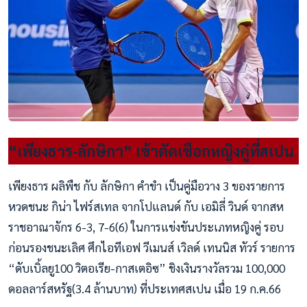
“เพียงธาร-ลักษิกา” เข้าตัดเชือกหญิงคู่ที่สเปน
เพียงธาร ผลิพืช กับ ลักษิกา คำขำ เป็นคู่มือวาง 3 ของรายการ
หวดชนะ กิน่า ไฟร์สเทล จากโปแลนด์ กับ เอมิลี่ วินด์ จากสห
ราชอาณาจักร 6-3, 7-6(6) ในการแข่งขันประเภทหญิงคู่ รอบ
ก่อนรองชนะเลิศ ศึกไอทีเอฟ วีเมนส์ เวิลด์ เทนนิส ทัวร์ รายการ
“ดับเบิ้ลยู100 วิตอเรีย-กาสเตอิซ” ชิงเงินรางวัลรวม 100,000
ดอลลาร์สหรัฐ(3.4 ล้านบาท) ที่ประเทศสเปน เมื่อ 19 ก.ค.66