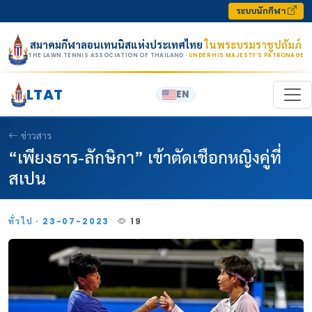
Skip to content
ระบบนักกีฬา
สมาคมกีฬาลอนเทนนิสแห่งประเทศไทย
ในพระบรมราชูปถัมภ์
THE LAWN TENNIS ASSOCIATION OF THAILAND
· UNDER HIS MAJESTY’S PATRONAGE
LTAT
EN
ข่าวสาร
“เพียงธาร-ลักษิกา” เข้าตัดเชือกหญิงคู่ที่
สเปน
ทั่วไป · 23-07-2023
19