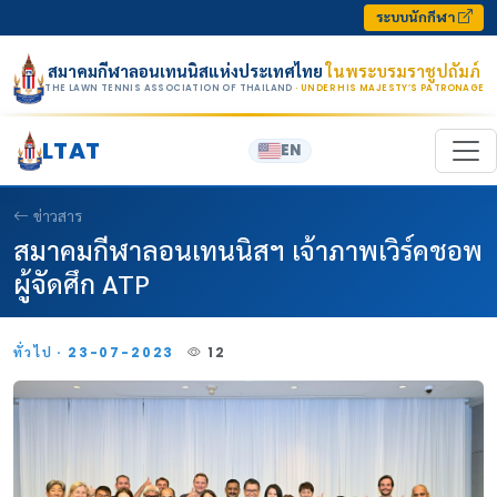
Skip to content
ระบบนักกีฬา
สมาคมกีฬาลอนเทนนิสแห่งประเทศไทย
ในพระบรมราชูปถัมภ์
THE LAWN TENNIS ASSOCIATION OF THAILAND
· UNDER HIS MAJESTY’S PATRONAGE
LTAT
EN
ข่าวสาร
สมาคมกีฬาลอนเทนนิสฯ เจ้าภาพเวิร์คชอพ
ผู้จัดศึก ATP
ทั่วไป · 23-07-2023
12