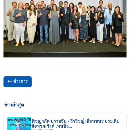
ข่าวสาร
ข่าวล่าสุด
พิชญาภัค ปราบจีน - วีรวิชญ์ เฉือนชนะ ประเดิม
ชัยหวดเวิลด์ เทนนิส…