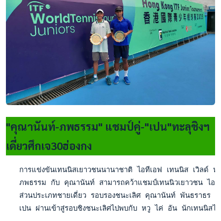
"คุณานันท์-ภพธรรม" แชมป์คู่-"เปน"ทะลุชิงฯ
เดี่ยวศึกเจ30ฮ่องกง
   การแข่งขันเทนนิสเยาวชนนานาชาติ ไอทีเอฟ เทนนิส เวิลด์ ทัวร
   ภพธรรม กับ คุณานันท์ สามารถคว้าแชมป์เทนนิวเยาวชน ไอทีเอฟ 
   ส่วนประเภทชายเดี่ยว รอบรองชนะเลิศ คุณานันท์ พันธราธร เย
   เปน ผ่านเข้าสู่รอบชิงชนะเลิศไปพบกับ หวู ไค่ อัน นักเทน