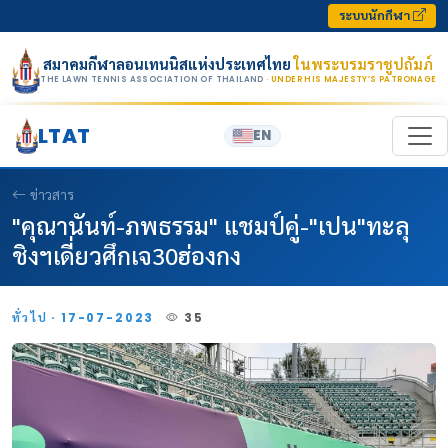
Skip to content
ระบบนักกีฬา
สมาคมกีฬาลอนเทนนิสแห่งประเทศไทย
ในพระบรมราชูปถัมภ์
THE LAWN TENNIS ASSOCIATION OF THAILAND
· UNDER HIS MAJESTY’S PATRONAGE
LTAT
EN
ข่าวสาร
"คุณานันท์-ภพธรรม" แชมป์คู่-"เปน"ทะลุ
ชิงฯเดี่ยวศึกเจ30ฮ่องกง
ทั่วไป · 17-07-2023
35