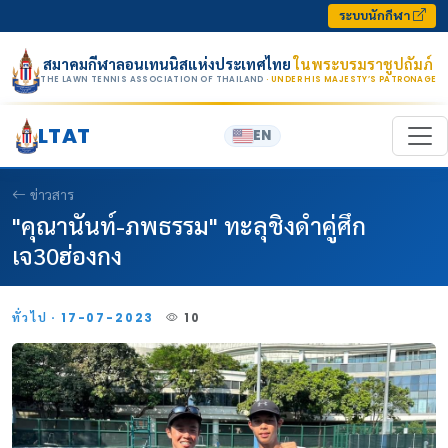
Skip to content
ระบบนักกีฬา
สมาคมกีฬาลอนเทนนิสแห่งประเทศไทย
ในพระบรมราชูปถัมภ์
THE LAWN TENNIS ASSOCIATION OF THAILAND
· UNDER HIS MAJESTY’S PATRONAGE
LTAT
EN
ข่าวสาร
"คุณานันท์-ภพธรรม" ทะลุชิงดำคู่ศึก
เจ30ฮ่องกง
ทั่วไป · 17-07-2023
10