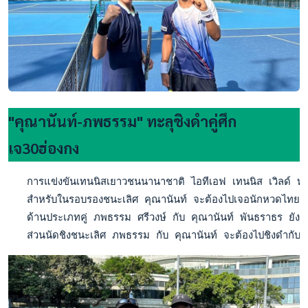
"คุณานันท์-ภพธรรม" ทะลุชิงดำคู่ศึก
เจ30ฮ่องกง
   การแข่งขันเทนนิสเยาวชนนานาชาติ ไอทีเอฟ เทนนิส เวิลด์ ท
   สำหรับในรอบรองชนะเลิศ คุณานันท์ จะต้องไปเจอนักหวดไทย 
   ด้านประเภทคู่ ภพธรรม ศรีวงษ์ กับ คุณานันท์ พันธราธร ยังคง
   ส่วนนัดชิงชนะเลิศ ภพธรรม กับ คุณานันท์ จะต้องไปชิงดำกับคู