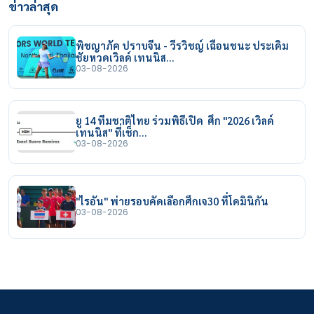
ข่าวล่าสุด
พิชญาภัค ปราบจีน - วีรวิชญ์ เฉือนชนะ ประเดิม
ชัยหวดเวิลด์ เทนนิส…
03-08-2026
ยู 14 ทีมชาติไทย ร่วมพิธีเปิด ศึก "2026 เวิลด์
เทนนิส" ที่เช็ก…
03-08-2026
"ไรอัน" พ่ายรอบคัดเลือกศึกเจ30 ที่โดมินิกัน
03-08-2026