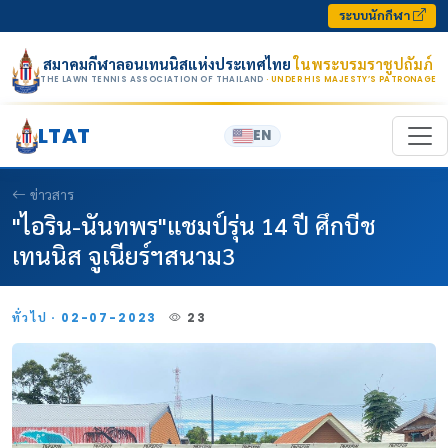
Skip to content
ระบบนักกีฬา
สมาคมกีฬาลอนเทนนิสแห่งประเทศไทย
ในพระบรมราชูปถัมภ์
THE LAWN TENNIS ASSOCIATION OF THAILAND
· UNDER HIS MAJESTY’S PATRONAGE
LTAT
EN
ข่าวสาร
"ไอริน-นันทพร"แชมป์รุ่น 14 ปี ศึกบีช
เทนนิส จูเนียร์ฯสนาม3
ทั่วไป · 02-07-2023
23