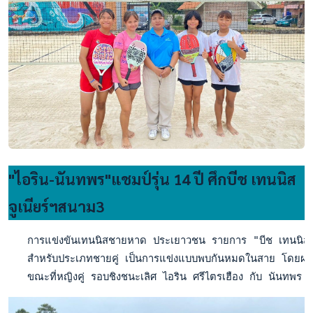
"ไอริน-นันทพร"แชมป์รุ่น 14 ปี ศึกบีช เทนนิส
จูเนียร์ฯสนาม3
   การแข่งขันเทนนิสชายหาด ประเยาวชน รายการ "บีช เทนนิส จูเนีย
   สำหรับประเภทชายคู่ เป็นการแข่งแบบพบกันหมดในสาย โดยผลปรา
   ขณะที่หญิงคู่ รอบชิงชนะเลิศ ไอริน ศรีไตรเฮือง กับ นันทพร