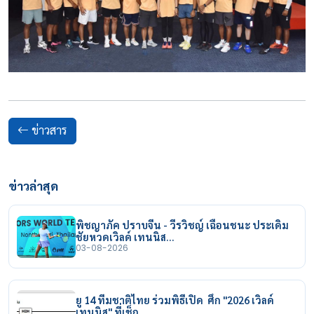
ข่าวสาร
ข่าวล่าสุด
พิชญาภัค ปราบจีน - วีรวิชญ์ เฉือนชนะ ประเดิม
ชัยหวดเวิลด์ เทนนิส…
03-08-2026
ยู 14 ทีมชาติไทย ร่วมพิธีเปิด ศึก "2026 เวิลด์
เทนนิส" ที่เช็ก…