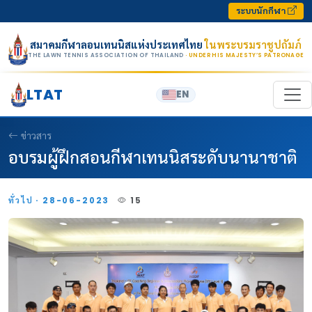
Skip to content
ระบบนักกีฬา
สมาคมกีฬาลอนเทนนิสแห่งประเทศไทย
ในพระบรมราชูปถัมภ์
THE LAWN TENNIS ASSOCIATION OF THAILAND
· UNDER HIS MAJESTY’S PATRONAGE
LTAT
EN
ข่าวสาร
อบรมผู้ฝึกสอนกีฬาเทนนิสระดับนานาชาติ
ทั่วไป · 28-06-2023
15