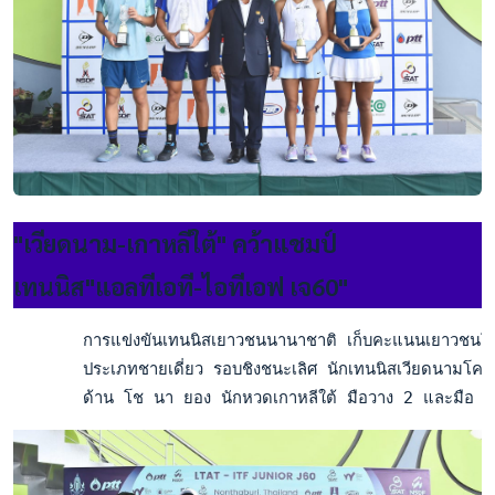
"เวียดนาม-เกาหลีใต้" คว้าแชมป์
เทนนิส"แอลทีเอที-ไอทีเอฟ เจ60"
       การแข่งขันเทนนิสเยาวชนนานาชาติ เก็บคะแนนเยาวชนโลก ไ
       ประเภทชายเดี่ยว รอบชิงชนะเลิศ นักเทนนิสเวียดนามโคจ
       ด้าน โช นา ยอง นักหวดเกาหลีใต้ มือวาง 2 และมือ 