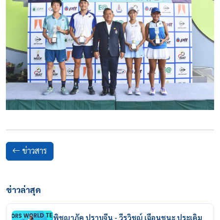
ข่าวสาร
ข่าวล่าสุด
พิชญาภัค ปราบจีน - วีรวิชญ์ เฉือนชนะ ประเดิม