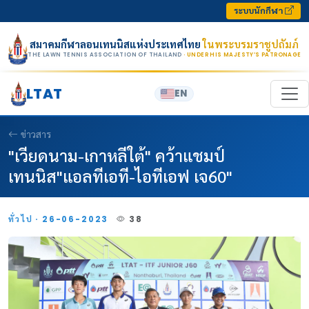
Skip to content
ระบบนักกีฬา
สมาคมกีฬาลอนเทนนิสแห่งประเทศไทย
ในพระบรมราชูปถัมภ์
THE LAWN TENNIS ASSOCIATION OF THAILAND
· UNDER HIS MAJESTY’S PATRONAGE
LTAT
EN
ข่าวสาร
"เวียดนาม-เกาหลีใต้" คว้าแชมป์
เทนนิส"แอลทีเอที-ไอทีเอฟ เจ60"
ทั่วไป · 26-06-2023
38