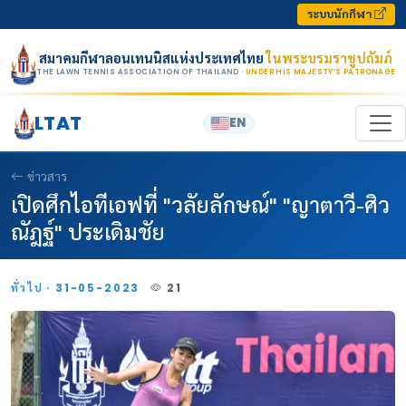
Skip to content
ระบบนักกีฬา
สมาคมกีฬาลอนเทนนิสแห่งประเทศไทย
ในพระบรมราชูปถัมภ์
THE LAWN TENNIS ASSOCIATION OF THAILAND
· UNDER HIS MAJESTY’S PATRONAGE
LTAT
EN
ข่าวสาร
เปิดศึกไอทีเอฟที่ "วลัยลักษณ์" "ญาตาวี-ศิว
ณัฎฐ์" ประเดิมชัย
ทั่วไป · 31-05-2023
21