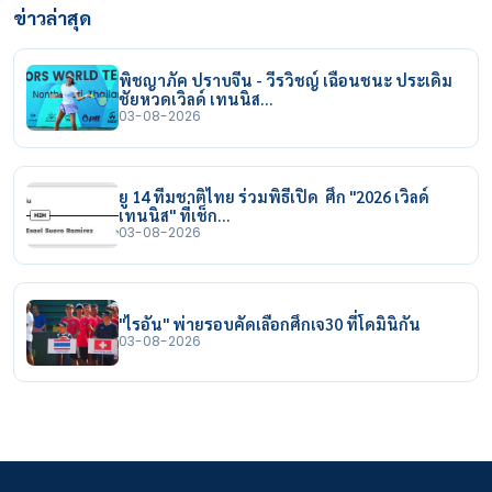
ข่าวล่าสุด
พิชญาภัค ปราบจีน - วีรวิชญ์ เฉือนชนะ ประเดิม
ชัยหวดเวิลด์ เทนนิส…
03-08-2026
ยู 14 ทีมชาติไทย ร่วมพิธีเปิด ศึก "2026 เวิลด์
เทนนิส" ที่เช็ก…
03-08-2026
"ไรอัน" พ่ายรอบคัดเลือกศึกเจ30 ที่โดมินิกัน
03-08-2026