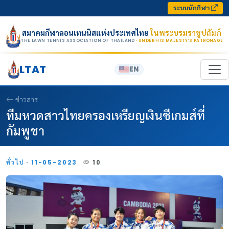
Skip to content
ระบบนักกีฬา
สมาคมกีฬาลอนเทนนิสแห่งประเทศไทย
ในพระบรมราชูปถัมภ์
THE LAWN TENNIS ASSOCIATION OF THAILAND
· UNDER HIS MAJESTY’S PATRONAGE
LTAT
EN
ข่าวสาร
ทีมหวดสาวไทยครองเหรียญเงินซีเกมส์ที่
กัมพูชา
ทั่วไป · 11-05-2023
10