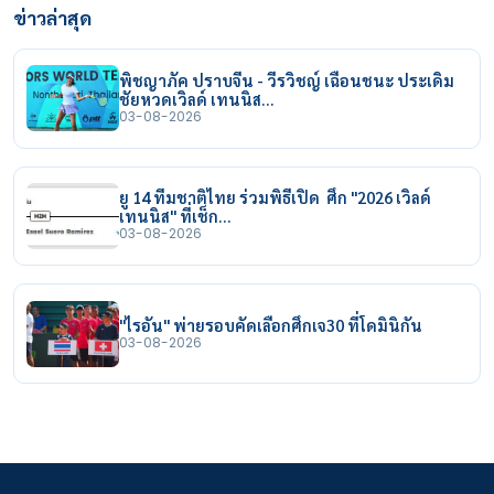
ข่าวล่าสุด
พิชญาภัค ปราบจีน - วีรวิชญ์ เฉือนชนะ ประเดิม
ชัยหวดเวิลด์ เทนนิส…
03-08-2026
ยู 14 ทีมชาติไทย ร่วมพิธีเปิด ศึก "2026 เวิลด์
เทนนิส" ที่เช็ก…
03-08-2026
"ไรอัน" พ่ายรอบคัดเลือกศึกเจ30 ที่โดมินิกัน
03-08-2026