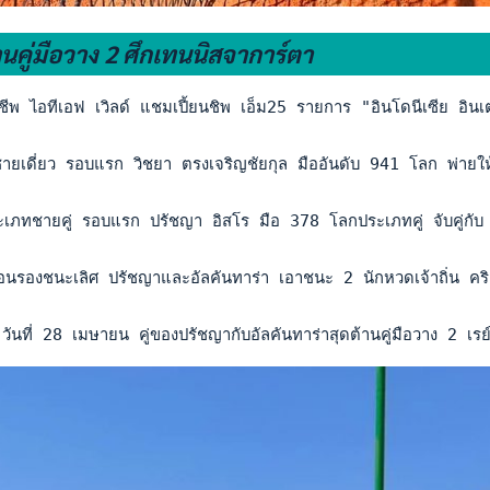
นคู่มือวาง 2 ศึกเทนนิสจาการ์ตา
ีพ ไอทีเอฟ เวิลด์ แชมเปี้ยนชิพ เอ็ม25 รายการ "อินโดนีเซีย อินเ
ายเดี่ยว รอบแรก วิชยา ตรงเจริญชัยกุล มืออันดับ 941 โลก พ่าย
เภทชายคู่ รอบแรก ปรัชญา อิสโร มือ 378 โลกประเภทคู่ จับคู่กับ ฟ
อนรองชนะเลิศ ปรัชญาและอัลคันทาร่า เอาชนะ 2 นักหวดเจ้าถิ่น คร
วันที่ 28 เมษายน คู่ของปรัชญากับอัลคันทาร่าสุดต้านคู่มือวาง 