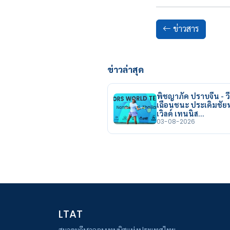
ข่าวสาร
ข่าวล่าสุด
พิชญาภัค ปราบจีน - วี
เฉือนชนะ ประเดิมชั
เวิลด์ เทนนิส…
03-08-2026
LTAT
สมาคมกีฬาลอนเทนนิสแห่งประเทศไทย