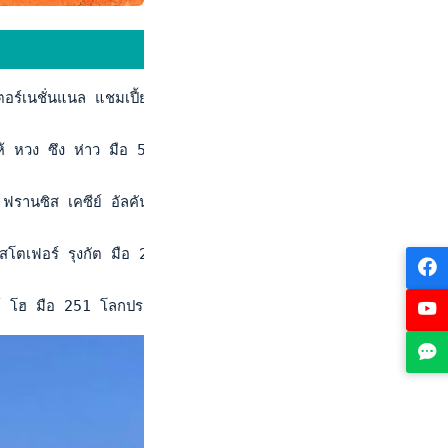
ตอร์เนชั่นแนล แชมเปี้ยนชิพ" ชิงเงินรางวัล 25,000 ดอลลาร์สหรัฐ 
ให้ หวง ซึง ห่าว มือ 574 โลก และมือวาง 7 จากไต้หวัน 2-6, 3-
รานซิส เคซีย์ อัลคันทาร่า มือ 297 โลกประเภทคู่ชาวฟิลิปปินส์ เป็
ิสโตเฟอร์ รุงกัต มือ 232 โลกประเภทคู่ และ นาธาน แอนโธนี่ บาร
2 เรย์ โฮ มือ 251 โลกประเภทคู่ชาวไต้หวัน และ ปาริกชิท โซมานี