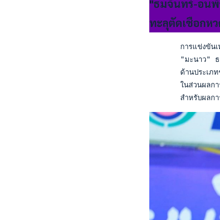
"ธมจันทร์-อนพ
ทะลุตัดเชือกห
       การแข่งขันเท
       "มะนาว" ธมจ
       ด้านประเภทชา
       ในส่วนผลการ
       สำหรับผลกา