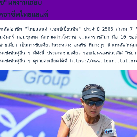
ัช" ผลงานเฉียบ
วดอาชีพไทยแลนด์
นนิสอาชีพ "ไทยแลนด์ แชมป์เปี้ยนชิพ" ประจำปี 2566 สนาม 7 ชิงเง
ันทร์ มอมขุนทด นักหวดสาวโคราช จ.นครราชสีมา มือ 10 ของไทย แล
ยเดี่ยว เป็นการขับเคี่ยวกันระหว่าง อนพัช ทิมางกูร นักเทนนิส
แข่งขันคู่อื่น ๆ มีดังนี้ ประเภทชายเดี่ยว รอบก่อนรองชนะเลิศ 
รแข่งขันคู่อื่น ๆ ดูรายละเอียดได้ที่ https://www.tour.lt