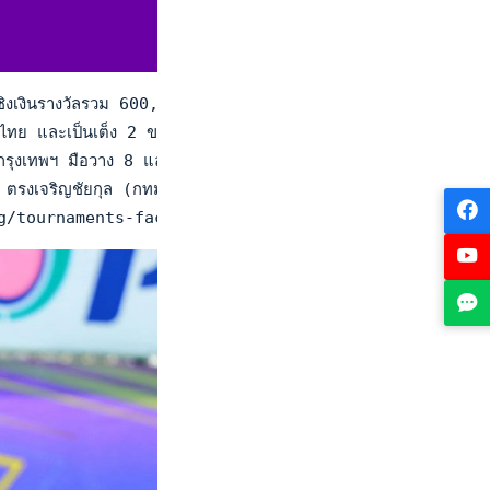
ินรางวัลรวม 600,000 บาท ณ ศูนย์พัฒนากีฬาเทนนิสแห่งชาติ เมือง
ะเป็นเต็ง 2 ของรายการ รองแชมป์หญิงเดี่ยว 2 สนามที่ผ่านมา ย
หนุ่มกรุงเทพฯ มือวาง 8 และมือ 26 ของไทย กับ ปัญณ์ณวัชญ์ สุท
วิชยา ตรงเจริญชัยกุล (กทม.) ชนะ ศุภวัฒน์ แซ่อุ้ย (ภูเก็ต) 4
at.org/tournaments-factsheet-acceptance-MTMxMQ==.html