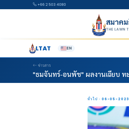
Skip to content
+66 2 503 4080
สมาคม
THE LAWN 
LTAT
EN
ข่าวสาร
"ธมจันทร์-อนพัช" ผลงานเฉียบ ท
ทั่วไป · 06-05-202