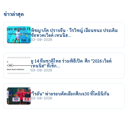
ข่าวล่าสุด
พิชญาภัค ปราบจีน - วีรวิชญ์ เฉือนชนะ ประเดิม
ชัยหวดเวิลด์ เทนนิส…
03-08-2026
ยู 14 ทีมชาติไทย ร่วมพิธีเปิด ศึก "2026 เวิลด์
เทนนิส" ที่เช็ก…
03-08-2026
"ไรอัน" พ่ายรอบคัดเลือกศึกเจ30 ที่โดมินิกัน
03-08-2026