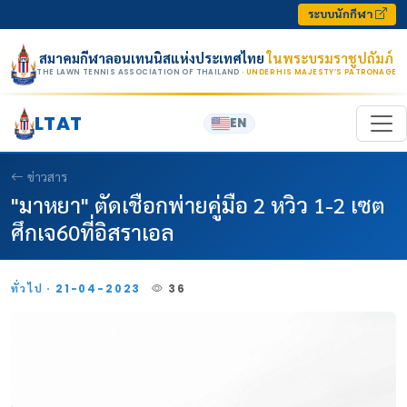
Skip to content
ระบบนักกีฬา
สมาคมกีฬาลอนเทนนิสแห่งประเทศไทย
ในพระบรมราชูปถัมภ์
THE LAWN TENNIS ASSOCIATION OF THAILAND
· UNDER HIS MAJESTY’S PATRONAGE
LTAT
EN
ข่าวสาร
"มาหยา" ตัดเชือกพ่ายคู่มือ 2 หวิว 1-2 เซต
ศึกเจ60ที่อิสราเอล
ทั่วไป · 21-04-2023
36