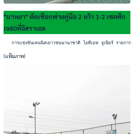
"มาหยา" ตัดเชือกพ่ายคู่มือ 2 หวิว 1-2 เซตศึก
เจ60ที่อิสราเอล
   การแข่งขันเทนนิสเยาวชนนานาชาติ ไอทีเอฟ จูเนียร์ รายการ 
(แฟ้มภาพ)