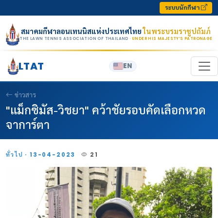
Skip to content
ระบบนักกีฬา
สมาคมกีฬาลอนเทนนิสแห่งประเทศไทย
ในพระบรมราชูปถัมภ์
THE LAWN TENNIS ASSOCIATION OF THAILAND
· UNDER HIS MAJESTY’S PATRONAGE
LTAT
EN
ข่าวสาร
"แม็กซิมัส-วิชยา" คว้าชัยรอบคัดเลือกหวด
จาการ์ตา
ทั่วไป · 13-04-2023
21