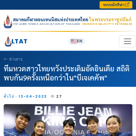
Skip to content
ระบบนักกีฬา
สมาคมกีฬาลอนเทนนิสแห่งประเทศไทย
ในพระบรมราชูปถัมภ์
THE LAWN TENNIS ASSOCIATION OF THAILAND
· UNDER HIS MAJESTY’S PATRONAGE
LTAT
EN
ข่าวสาร
ทีมหวดสาวไทยหวังประเดิมอัดอินเดีย สถิติ
พบกัน9ครั้งเหนือกว่าใน"บีเจเคคัพ"
ทั่วไป · 13-04-2023
27