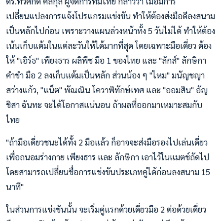
ดร.ทวีศักดิ์ ศิลกุล ผู้จัดการทีมไทย กล่าวว่า เมื่อมีการ
เปลี่ยนแปลงการแจ้งโปรแกรมแข่งขัน ทำให้ต้องส่งมือดีลงสนาม
เป็นหลักไปก่อน เพราะวางแผนล่วงหน้าทั้ง 5 วันไม่ได้ ทำให้ต้อง
เน้นเก็บแต้มในแต่ละวันให้ได้มากที่สุด โดยเฉพาะมือเดี่ยว ต้อง
ให้ "เอิร์ธ" เพียงธาร ผลิพืช มือ 1 ของไทย และ "ลักส์" ลักษิกา
คำขำ มือ 2 ลงเก็บแต้มเป็นหลัก ส่วนน้อง ๆ "ไหม" มนัญชญา
สว่างแก้ว, "แน็ต" พัณณิน โควาพิทักษ์เทศ และ "ออมสิน" อัญ
ชิสา ฉันทะ จะได้โอกาสแน่นอน ถ้าผลที่ออกมาเหมาะสมกับ
ไทย
"ถ้ามือเดี่ยวชนะได้ทั้ง 2 มือแล้ว ก็อาจจะส่งมือรองไปเล่นเดี่ยว
เพื่อถนอมร่างกาย เพียงธาร และ ลักษิกา เอาไว้ในแมตช์ถัดไป
โดยสามารถเปลี่ยนชื่อการแข่งขันประเภทคู่ได้ก่อนลงสนาม 15
นาที"
ในส่วนการแข่งขันนั้น จะเริ่มคู่แรกด้วยเดี่ยวมือ 2 ต่อด้วยเดี่ยว