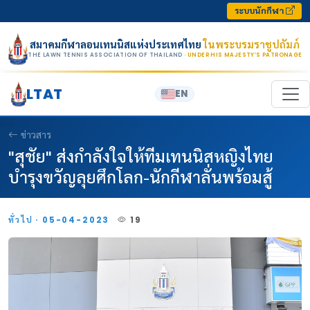
Skip to content
ระบบนักกีฬา
สมาคมกีฬาลอนเทนนิสแห่งประเทศไทย
ในพระบรมราชูปถัมภ์
THE LAWN TENNIS ASSOCIATION OF THAILAND
· UNDER HIS MAJESTY’S PATRONAGE
LTAT
EN
ข่าวสาร
"สุชัย" ส่งกำลังใจให้ทีมเทนนิสหญิงไทย
บำรุงขวัญลุยศึกโลก-นักกีฬาลั่นพร้อมสู้
ทั่วไป · 05-04-2023
19