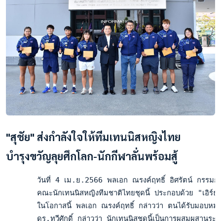
"สุชัย" ส่งกำลังใจให้ทีมเทนนิสหญิงไทย
บำรุงขวัญลุยศึกโลก-นักกีฬาลั่นพร้อมสู้
       วันที่ 4 เม.ย.2566 พลเอก ณรงค์ฤทธิ์ อิศรัตน์ กรรมกา
       คณะนักเทนนิสหญิงทีมชาติไทยชุดนี้ ประกอบด้วย "เอิร์ธ
       ในโอกาสนี้ พลเอก ณรงค์ฤทธิ์ กล่าวว่า ตนได้รับมอบหมายจ
       ดร.ทวีศักดิ์ กล่าวว่า นักเทนนิสชุดนี้เป็นการผสมผสานระหว่