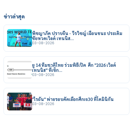
ข่าวล่าสุด
พิชญาภัค ปราบจีน - วีรวิชญ์ เฉือนชนะ ประเดิม
ชัยหวดเวิลด์ เทนนิส…
03-08-2026
ยู 14 ทีมชาติไทย ร่วมพิธีเปิด ศึก "2026 เวิลด์
เทนนิส" ที่เช็ก…
03-08-2026
"ไรอัน" พ่ายรอบคัดเลือกศึกเจ30 ที่โดมินิกัน
03-08-2026