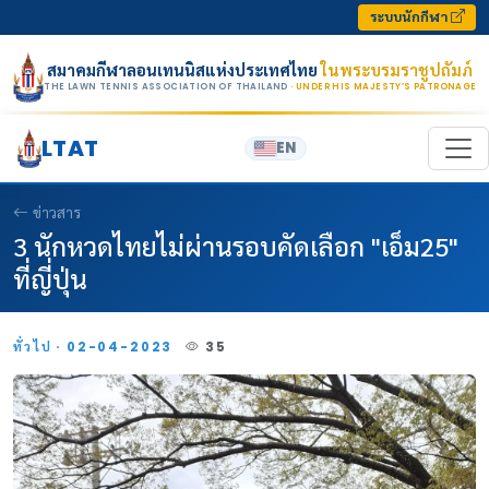
Skip to content
ระบบนักกีฬา
สมาคมกีฬาลอนเทนนิสแห่งประเทศไทย
ในพระบรมราชูปถัมภ์
THE LAWN TENNIS ASSOCIATION OF THAILAND
· UNDER HIS MAJESTY’S PATRONAGE
LTAT
EN
ข่าวสาร
3 นักหวดไทยไม่ผ่านรอบคัดเลือก "เอ็ม25"
ที่ญี่ปุ่น
ทั่วไป · 02-04-2023
35