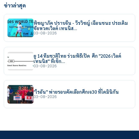
ข่าวล่าสุด
พิชญาภัค ปราบจีน - วีรวิชญ์ เฉือนชนะ ประเดิม
ชัยหวดเวิลด์ เทนนิส…
03-08-2026
ยู 14 ทีมชาติไทย ร่วมพิธีเปิด ศึก "2026 เวิลด์
เทนนิส" ที่เช็ก…
03-08-2026
"ไรอัน" พ่ายรอบคัดเลือกศึกเจ30 ที่โดมินิกัน
03-08-2026