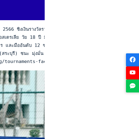
 ชิงเงินรางวัลรวม 600,000 บาท ณ ศูนย์พัฒนากีฬาเทนนิสแห่งชาติ เ
ออสเตรเลีย วัย 18 ปี มืออันดับ 5 ของไทย และเต็ง 1 ของรายการ 
าร และมืออันดับ 12 ของไทย ใช้การหวดที่เฉียบขาด เอาชนะ ปารมี
อ (สระบุรี) ชนะ มุ่งมั่น โอมอารักษ์ (นครศรีธรรมราช) 6-2, 6-2
tat.org/tournaments-factsheet-acceptance-MTIzOQ==.html#