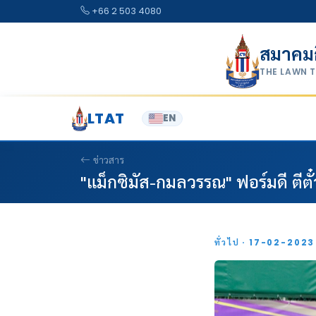
Skip to content
+66 2 503 4080
สมาคม
THE LAWN 
LTAT
EN
ข่าวสาร
"แม็กซิมัส-กมลวรรณ" ฟอร์มดี ตี
ทั่วไป · 17-02-202