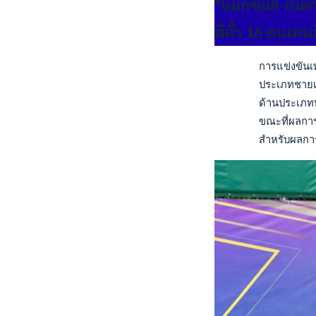
"แม็กซิมัส-กมล
ตีตั๋ว 16 คนเท
       การแข่งขันเท
       ประเภทชายเดี
       ด้านประเภทห
       ขณะที่ผลการแ
       สำหรับผลกา