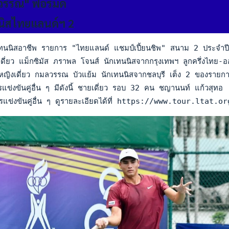
วรรณ" ฟอร์มดี
นนิสไทยแลนด์ฯ 2
นนิสอาชีพ รายการ "ไทยแลนด์ แชมป์เปี้ยนชิพ" สนาม 2 ประจำปี 2566
่ยว แม็กซิมัส ภราพล โจนส์ นักเทนนิสจากกรุงเทพฯ ลูกครึ่งไทย-
ญิงเดี่ยว กมลวรรณ บัวแย้ม นักเทนนิสจากชลบุรี เต็ง 2 ของรายก
ข่งขันคู่อื่น ๆ มีดังนี้ ชายเดี่ยว รอบ 32 คน ชญานนท์ แก้วสุท
รแข่งขันคู่อื่น ๆ ดูรายละเอียดได้ที่ https://www.tour.l