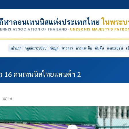
กีฬาลอนเทนนิสแห่งประเทศไทย
ในพระบร
TENNIS ASSOCIATION OF THAILAND
· UNDER HIS MAJESTY’S PATR
หน้าแรก
กฎและระเบียบ
ข้อมูล
ข่าวสาร
การแข่งขัน
อันดับ
ลงทะเบียน
เ
ตั๋ว 16 คนเทนนิสไทยแลนด์ฯ 2
3
12