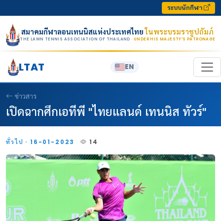
Skip to content
ระบบนักกีฬา
สมาคมกีฬาลอนเทนนิสแห่งประเทศไทย
ในพระบรมราชูปถัมภ์
THE LAWN TENNIS ASSOCIATION OF THAILAND
· UNDER HIS MAJESTY’S PATRONAGE
LTAT
EN
ข่าวสาร
เปิดฉากศึกเอทีพี "ไทยแลนด์ เทนนิส ทัวร์"
ทั่วไป · 16-01-2023
14