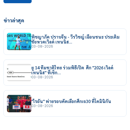
ข่าวล่าสุด
พิชญาภัค ปราบจีน - วีรวิชญ์ เฉือนชนะ ประเดิม
ชัยหวดเวิลด์ เทนนิส…
03-08-2026
ยู 14 ทีมชาติไทย ร่วมพิธีเปิด ศึก "2026 เวิลด์
เทนนิส" ที่เช็ก…
03-08-2026
"ไรอัน" พ่ายรอบคัดเลือกศึกเจ30 ที่โดมินิกัน
03-08-2026