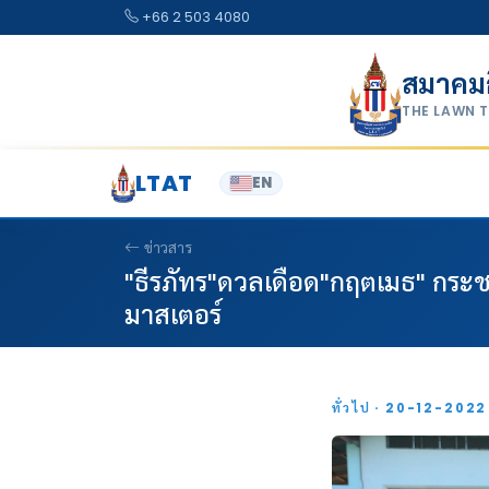
Skip to content
+66 2 503 4080
สมาคม
THE LAWN 
LTAT
EN
ข่าวสาร
"ธีรภัทร"ดวลเดือด"กฤตเมธ" ก
มาสเตอร์
ทั่วไป · 20-12-202