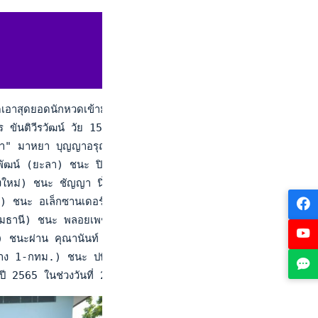
ุดยอดนักหวดเข้ามาแข่งขันในรอบมาสเตอร์ ประจำปี 2565 ณ ศูนย์พัฒ
รภัทร ขันติวีรวัฒน์ วัย 15 ปี จาก "เมืองหมอแคน" ขอนแก่น มือ 7
า" มาหยา บุญญาอรุณเนตร วัย 15 ปี มือ 3 ของประเทศไทย (รุ่น 
์ อินนุพัฒน์ (ยะลา) ชนะ ปิติ โชติมณี (มือวาง 2-ชุมพร) 4-1,
เชียงใหม่) ชนะ ชัญญา นิ่มวชิระสุนทร (กทม.) 5-3, 4-2 ปัณณิภา
-กทม.) ชนะ อเล็กซานเดอร์ ซาดอฟ (ชลบุรี) 4-1, 4-0 ศิวกร ฉ
-ปทุมธานี) ชนะ พลอยเพชร ด้วงเขียว (สงขลา) 4-1, 4-1 โชติรินท
อนแก่น) ชนะผ่าน คุณานันท์ พันธราธร (ปทุมธานี) กฤตเมธ ธรรมกุ
 (มือวาง 1-กทม.) ชนะ ปพิชญา อิสโร (สงขลา) 6-2, 6-3 กัญจน
2565 ในช่วงวันที่ 20-22 ธ.ค. 2565 จะเป็นการแข่งขันของนักเทน