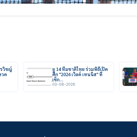
รวิชญ์
ยู 14 ทีมชาติไทย ร่วมพิธีเปิด
ยหวด
ศึก "2026 เวิลด์ เทนนิส" ที่
เช็ก…
03-08-2026