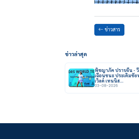
ข่าวสาร
ข่าวล่าสุด
พิชญาภัค ปราบจีน - วี
เฉือนชนะ ประเดิมชั
เวิลด์ เทนนิส…
03-08-2026