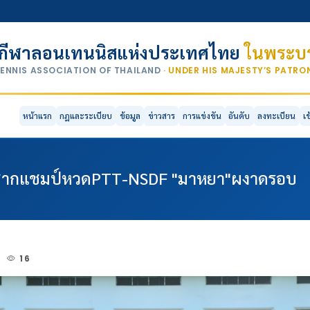
กีฬาลอนเทนนิสแห่งประเทศไทย
ในพระบร
TENNIS ASSOCIATION OF THAILAND
· UNDER HIS MAJESTY’S PATR
หน้าแรก
กฎและระเบียบ
ข้อมูล
ข่าวสาร
การแข่งขัน
อันดับ
ลงทะเบียน
เ
ระชากแชมป์หวดPTT-NSDF "มาหยา"ผงาดรอบ
2
16