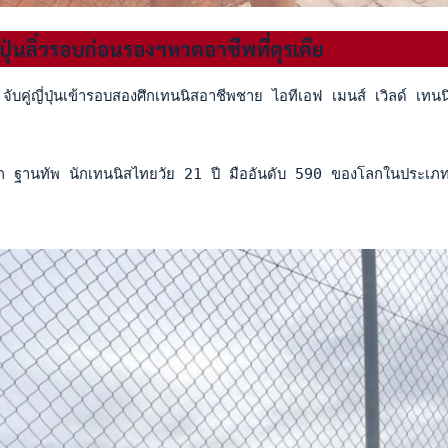
ี่ปุ่นลิ่วรอบก่อนรองฯหวดอาชีพที่ตุรเคีย
ับคู่ญี่ปุ่นเข้ารอบสองศึกเทนนิสอาชีพชาย ไอทีเอฟ เมนส์ เวิลด์ เท
 ฐานทัพ นักเทนนิสไทยวัย 21 ปี มืออันดับ 590 ของโลกในประเภทคู่