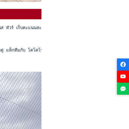
นนิส ทัวร์ เก็บคะแนนสะสมอันดับโลก รายการ เอ็ม 15 อันตัลยา ซีรี
 แท็กทีมกับ โคโคโระ อิโซมูระ จากญี่ปุ่น ช่วยกันหวดเอาชนะ พาท