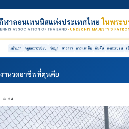
กีฬาลอนเทนนิสแห่งประเทศไทย
ในพระบร
TENNIS ASSOCIATION OF THAILAND
· UNDER HIS MAJESTY’S PATR
หน้าแรก
กฎและระเบียบ
ข้อมูล
ข่าวสาร
การแข่งขัน
อันดับ
ลงทะเบียน
เ
องฯหวดอาชีพที่ตุรเคีย
2
24