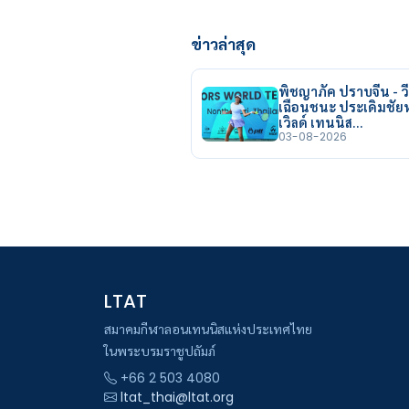
ข่าวล่าสุด
พิชญาภัค ปราบจีน - วี
เฉือนชนะ ประเดิมชั
เวิลด์ เทนนิส…
03-08-2026
LTAT
สมาคมกีฬาลอนเทนนิสแห่งประเทศไทย
ในพระบรมราชูปถัมภ์
+66 2 503 4080
ltat_thai@ltat.org