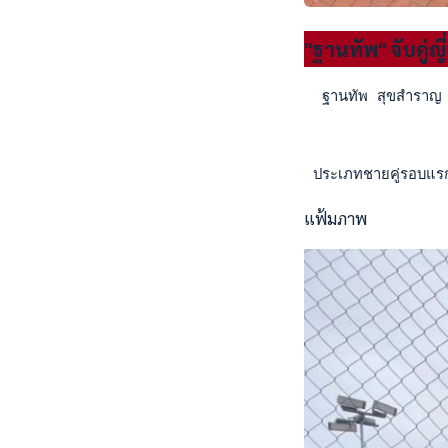
"ฐานทัพ" จับคู่ญ
  ฐานทัพ สุขสำราญ จ
 ประเภทชายคู่รอบแรก
แฟ้มภาพ