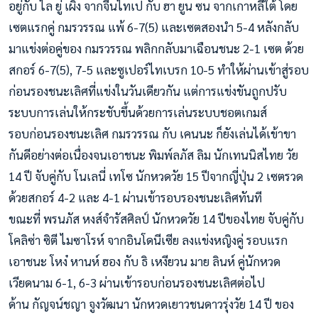
อยู่กับ ไล ยู่ เผิง จากจีนไทเป กับ ฮา ยูน ซน จากเกาหลีใต้ โดย
เซตแรกคู่ กมรวรรณ แพ้ 6-7(5) และเซตสองนำ 5-4 หลังกลับ
มาแข่งต่อคู่ของ กมรวรรณ พลิกกลับมาเฉือนชนะ 2-1 เซต ด้วย
สกอร์ 6-7(5), 7-5 และซูเปอร์ไทเบรก 10-5 ทำให้ผ่านเข้าสู่รอบ
ก่อนรองชนะเลิศที่แข่งในวันเดียวกัน แต่การแข่งขันถูกปรับ
ระบบการเล่นให้กระชับขึ้นด้วยการเล่นระบบชอตเกมส์
รอบก่อนรองชนะเลิศ กมรวรรณ กับ เคนนะ ก็ยังเล่นได้เข้าขา
กันดีอย่างต่อเนื่องจนเอาชนะ พิมพ์ลภัส ลิม นักเทนนิสไทย วัย
14 ปี จับคู่กับ โนเลนี่ เทโซ นักหวดวัย 15 ปีจากญี่ปุ่น 2 เซตรวด
ด้วยสกอร์ 4-2 และ 4-1 ผ่านเข้ารอบรองชนะเลิศทันที
ขณะที่ พรนภัส หงส์จำรัสศิลป์ นักหวดวัย 14 ปีของไทย จับคู่กับ
โคลิซ่า ซิตี ไมซาโรห์ จากอินโดนีเซีย ลงแข่งหญิงคู่ รอบแรก
เอาชนะ โหง๋ หานห์ ฮอง กับ ธิ เหงียวน มาย ลินห์ คู่นักหวด
เวียดนาม 6-1, 6-3 ผ่านเข้ารอบก่อนรองชนะเลิศต่อไป
ด้าน กัญจน์ชญา จูงวัฒนา นักหวดเยาวชนดาวรุ่งวัย 14 ปี ของ