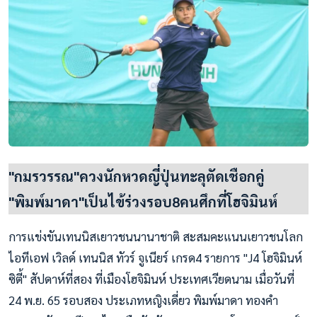
"กมรวรรณ"ควงนักหวดญี่ปุ่นทะลุตัดเชือกคู่
"พิมพ์มาดา"เป็นไข้ร่วงรอบ8คนศึกที่โฮจิมินห์
การแข่งขันเทนนิสเยาวชนนานาชาติ สะสมคะแนนเยาวชนโลก
ไอทีเอฟ เวิลด์ เทนนิส ทัวร์ จูเนียร์ เกรด4 รายการ "J4 โฮจิมินห์
ซิตี้" สัปดาห์ที่สอง ที่เมืองโฮจิมินห์ ประเทศเวียดนาม เมื่อวันที่
24 พ.ย. 65 รอบสอง ประเภทหญิงเดี่ยว พิมพ์มาดา ทองคำ