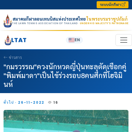
Skip to content
ระบบนักกีฬา
สมาคมกีฬาลอนเทนนิสแห่งประเทศไทย
ในพระบรมราชูปถัมภ์
THE LAWN TENNIS ASSOCIATION OF THAILAND
· UNDER HIS MAJESTY’S PATRONAGE
LTAT
EN
ข่าวสาร
"กมรวรรณ"ควงนักหวดญี่ปุ่นทะลุตัดเชือกคู่
"พิมพ์มาดา"เป็นไข้ร่วงรอบ8คนศึกที่โฮจิมิ
นห์
ทั่วไป · 26-11-2022
16