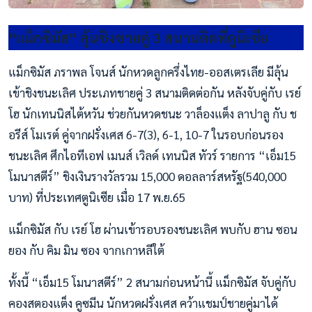
“แม็กซิมัส” ลุ้นชิงชายคู่ 3 สนามติดที่ตูนิเซีย
แม็กซิมัส ภราพล โจนส์ นักหวดลูกครึ่งไทย-ออสเตรเลีย มีลุ้น
เข้าชิงชนะเลิศ ประเภทชายคู่ 3 สนามติดต่อกัน หลังจับคู่กับ เรย์​
โฮ นักเทนนิสไต้หวัน ช่วยกันหวดชนะ วาล็องแต็ง ลาปาลู กับ ช
อรีส์ โมเรต์ คู่จากฝรั่งเศส 6-7(3), 6-1, 10-7 ในรอบก่อนรอง
ชนะเลิศ ศึกไอทีเอฟ เมนส์ เวิลด์ เทนนิส ทัวร์ รายการ “เอ็ม15
โมนาสตีร์” ชิงเงินรางวัลรวม 15,000 ดอลลาร์สหรัฐ(540,000
บาท) ที่ประเทศตูนิเซีย เมื่อ 17 พ.ย.65
แม็กซิมัส กับ เรย์ โฮ ผ่านเข้ารอบรองชนะเลิศ พบกับ ฮาน ซอน
ยอง กับ คิม มิน ซอง จากเกาหลีใต้
ทั้งนี้ “เอ็ม15 โมนาสตีร์” 2 สนามก่อนหน้านี้ แม็กซิมัส จับคู่กับ
คองสตองแต็ง คูซมีน นักหวดฝรั่งเศส คว้าแชมป์ชายคู่มาได้