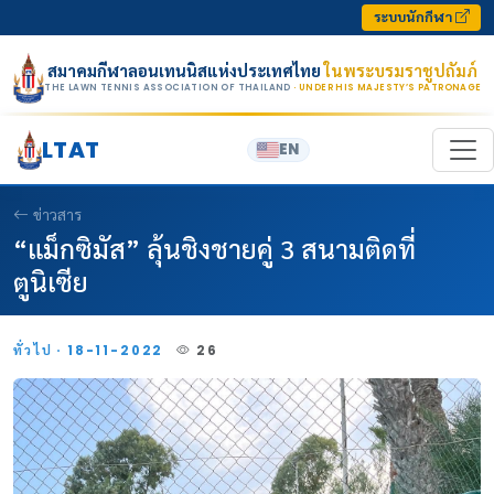
Skip to content
ระบบนักกีฬา
สมาคมกีฬาลอนเทนนิสแห่งประเทศไทย
ในพระบรมราชูปถัมภ์
THE LAWN TENNIS ASSOCIATION OF THAILAND
· UNDER HIS MAJESTY’S PATRONAGE
LTAT
EN
ข่าวสาร
“แม็กซิมัส” ลุ้นชิงชายคู่ 3 สนามติดที่
ตูนิเซีย
ทั่วไป · 18-11-2022
26