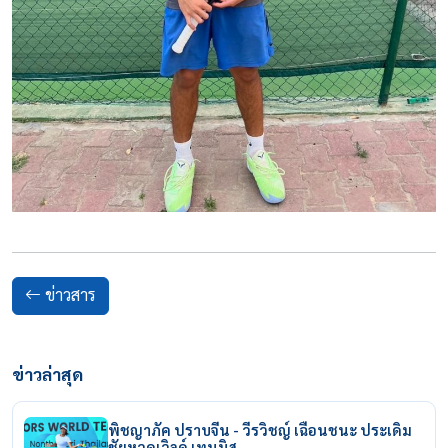
ข่าวสาร
ข่าวล่าสุด
พิชญาภัค ปราบจีน - วีรวิชญ์ เฉือนชนะ ประเดิม
ชัยหวดเวิลด์ เทนนิส…