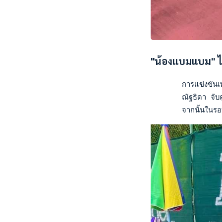
"น้องแบมแบม" ได
       การแข่งขันเท
       ณัฐธิดา จับค
       จากนั้นในรอบ