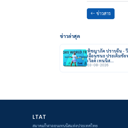
ข่าวสาร
ข่าวล่าสุด
พิชญาภัค ปราบจีน - วี
เฉือนชนะ ประเดิมชั
เวิลด์ เทนนิส…
03-08-2026
LTAT
สมาคมกีฬาลอนเทนนิสแห่งประเทศไทย