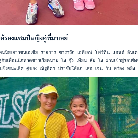
้รองแชมป์หญิงคู่ที่มาเลย์
นนิสเยาวชนเอเชีย รายการ ซาราวัก เอทีเอฟ โฟร์ทีน แอนด์ อันเดอร์
ู่กับเพื่อนนักหวดชาวเวียดนาม โง จุ๊ง เทียน ลัม โง ผ่านเข้าสู่ร
ชิงชนะเลิศ คู่ของ ณัฐธิดา ปราชัยให้แก่ เสอ เจน กับ หว่อง หยิง