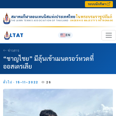
Skip to content
ระบบนักกีฬา
สมาคมกีฬาลอนเทนนิสแห่งประเทศไทย
ในพระบรมราชูปถัมภ์
THE LAWN TENNIS ASSOCIATION OF THAILAND
· UNDER HIS MAJESTY’S PATRONAGE
LTAT
EN
ข่าวสาร
“ชาญไชย” มีลุ้นเข้าเมนดรอว์หวดที่
ออสเตรเลีย
ทั่วไป · 15-11-2022
26