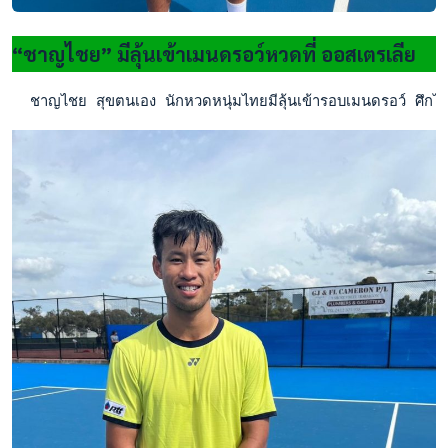
“ชาญไชย” มีลุ้นเข้าเมนดรอว์หวดที่ ออสเตรเลีย
  ชาญไชย สุขตนเอง นักหวดหนุ่มไทยมีลุ้นเข้ารอบเมนดรอว์ ศึ