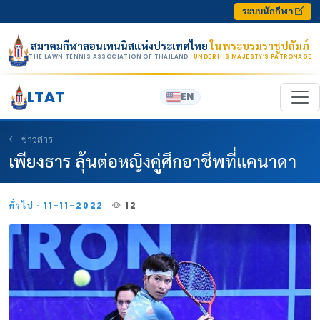
Skip to content
ระบบนักกีฬา
สมาคมกีฬาลอนเทนนิสแห่งประเทศไทย
ในพระบรมราชูปถัมภ์
THE LAWN TENNIS ASSOCIATION OF THAILAND
· UNDER HIS MAJESTY’S PATRONAGE
LTAT
EN
ข่าวสาร
เพียงธาร ลุ้นต่อหญิงคู่ศึกอาชีพที่แคนาดา
ทั่วไป · 11-11-2022
12