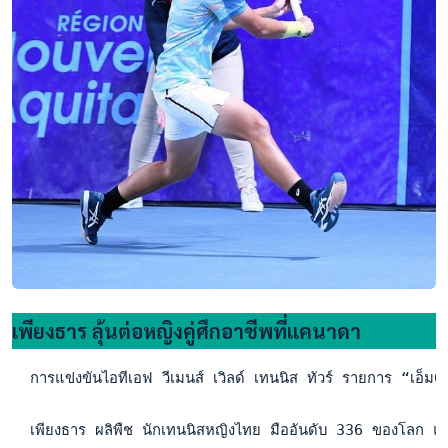
เพียงธาร ลุ้นต่อหญิงคู่ศึกอาชีพที่แคนาดา
  การแข่งขันไอทีเอฟ วีเมนส์ เวิลด์ เทนนิส ทัวร์ รายการ “เอ
  เพียงธาร ผลิพืช นักเทนนิสหญิงไทย มืออันดับ 336 ของโลก แพ