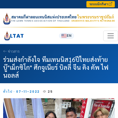
Skip to content
ระบบนักกีฬา
สมาคมกีฬาลอนเทนนิสแห่งประเทศไทย
ในพระบรมราชูปถัมภ์
THE LAWN TENNIS ASSOCIATION OF THAILAND
· UNDER HIS MAJESTY’S PATRONAGE
LTAT
EN
ข่าวสาร
ร่วมส่งกำลังใจ ทีมเทนนิส16ปีไทยส่งท้าย
บู๊"เม็กซิโก" ศึกจูเนียร์ บิลลี่ จีน คิง คัพ ไฟ
นอลส์
ทั่วไป · 07-11-2022
25