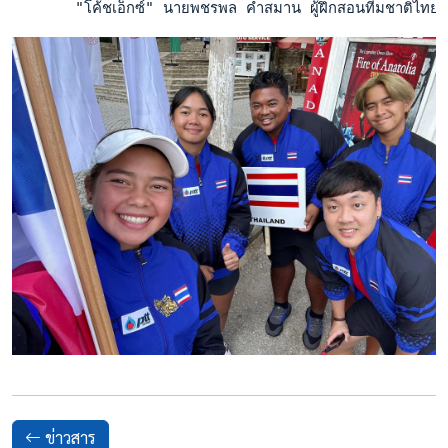
       "โค้ชเอ็กซ์" นายพชรพล คำสมาน ผู้ฝึกสอนทีมชาติไทย กล่า
ข่าวสาร