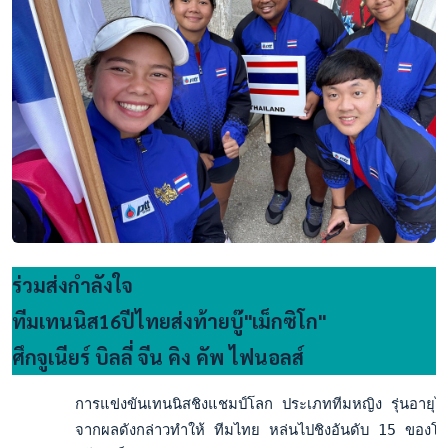
ร่วมส่งกำลังใจ
ทีมเทนนิส16ปีไทยส่งท้ายบู๊"เม็กซิโก"
ศึกจูเนียร์ บิลลี่ จีน คิง คัพ ไฟนอลส์
       การแข่งขันเทนนิสชิงแชมป์โลก ประเภททีมหญิง รุ่นอายุไม่เ
       จากผลดังกล่าวทำให้ ทีมไทย หล่นไปชิงอันดับ 15 ของโลก พ