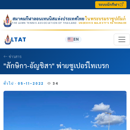
Skip to content
ระบบนักกีฬา
สมาคมกีฬาลอนเทนนิสแห่งประเทศไทย
ในพระบรมราชูปถัมภ์
THE LAWN TENNIS ASSOCIATION OF THAILAND
· UNDER HIS MAJESTY’S PATRONAGE
LTAT
EN
ข่าวสาร
"ลักษิกา-อัญชิสา" พ่ายซูเปอร์ไทเบรก
ทั่วไป · 05-11-2022
34