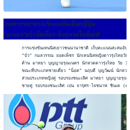
"กมลวรรณ"ควงแร็กเกตตัดเชือกญี่ปุ่น
"มาหยา"คว้าชัยเดี่ยว-ชิงคู่หวดไอทีเอฟ
       การแข่งขันเทนนิสเยาวชนนานาชาติ เก็บคะแนนสะสมอันดับเยา
       "บัว" กมลวรรณ ยอดเพ็ชร นักเทนนิสหญิงดาวรุ่งไทยวัย 1
       ด้าน มาหยา บุญญาอรุณเนตร นักหวดดาวรุ่งไทย วัย 15 ป
       ขณะที่ประเภทชายเดี่ยว "น็อต" นฤบดี บุญวัฒน์ นักหว
       ส่วนประเภทหญิงคู่ รอบรองชนะเลิศ มาหยา บุญญาอรุณเนตร-
       ชายคู่ รอบรองชนะเลิศ เปน จารุศร-ไจชนาฟ ชินเด (คู่ม