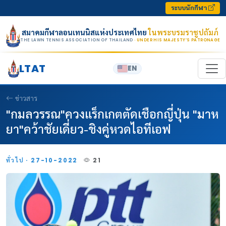
Skip to content
ระบบนักกีฬา
สมาคมกีฬาลอนเทนนิสแห่งประเทศไทย
ในพระบรมราชูปถัมภ์
THE LAWN TENNIS ASSOCIATION OF THAILAND
· UNDER HIS MAJESTY’S PATRONAGE
LTAT
EN
ข่าวสาร
"กมลวรรณ"ควงแร็กเกตตัดเชือกญี่ปุ่น "มาห
ยา"คว้าชัยเดี่ยว-ชิงคู่หวดไอทีเอฟ
ทั่วไป · 27-10-2022
21