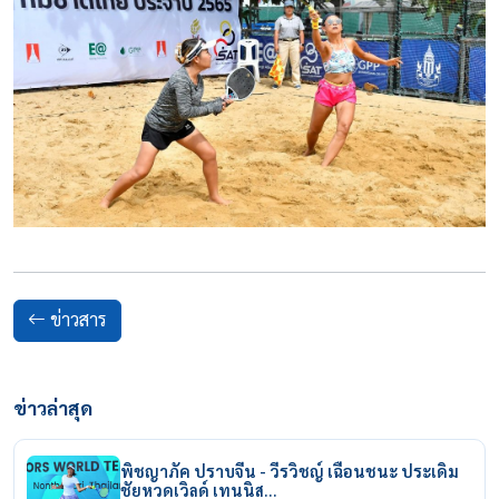
ข่าวสาร
ข่าวล่าสุด
พิชญาภัค ปราบจีน - วีรวิชญ์ เฉือนชนะ ประเดิม
ชัยหวดเวิลด์ เทนนิส…