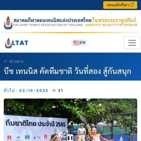
Skip to content
ระบบนักกีฬา
สมาคมกีฬาลอนเทนนิสแห่งประเทศไทย
ในพระบรมราชูปถัมภ์
THE LAWN TENNIS ASSOCIATION OF THAILAND
· UNDER HIS MAJESTY’S PATRONAGE
LTAT
EN
ข่าวสาร
บีช เทนนิส คัดทีมชาติ วันที่สอง สู้กันสนุก
ทั่วไป · 02-10-2022
31