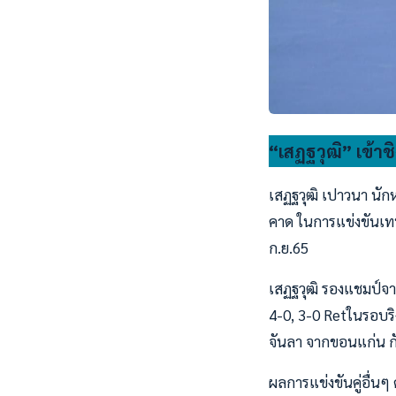
“เสฏฐวุฒิ” เข้า
เสฏฐวุฒิ เปาวนา นัก
คาด ในการแข่งขันเทน
ก.ย.65
เสฏฐวุฒิ รองแชมป์จา
4-0, 3-0 Retในรอบริ
จันลา จากขอนแก่น กั
ผลการแข่งขันคู่อื่นๆ ดั