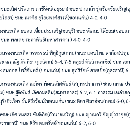
ชนะเลิศ ปรัตถกร ภาชีรัตน์(อยุธยา) ชนะ ปกเกล้า รุ่งเรืองชัยเจริญ(อุ
์(ยโสธร) ชนะ ณาศิส อุริยะพงศ์สรรค์(ขอนแก่น) 4-0, 4-0
รองชนะเลิศ ธนดล เอี่ยมประเสริฐ(ชลบุรี) ชนะ พัฒนะ โต๊ะถม(ขอนแก
ี) ชนะ พลเดช ระภาพันธ์(มหาสารคาม) 4-0, 4-0
ก่อนรองชนะเลิศ วรพรรธน์ พิสุธิกูล(กทม) ชนะ แดนไทย ตาก้อง(ปทุมธ
ชนะ ณฤณัฐ ภัททิยางกูล(ตาก) 6-4, 7-5 หลุยส์ ตัน(มาเลเซีย) ชนะ เ
-3 ธนกฤต โพธิ์จันทร์ (ขอนแก่น) ชนะ สุทธิรักษ์ สายเชื้อ(อุดรธานี) 6
ก่อนรองชนะเลิศ ณภัทร พัฒนเลิศพันธ์ (สมุทรปราการ) ชนะ ฌาณ ปร
ทม) ชนะ ฐิติพันธ์ เลิศกมลสิน(สมุทรสาคร) 6-2, 6-1 ภาธรรม เหล่า
ุรี) ธีรภัทร ขันติวีรวัฒน์(ขอนแก่น) ชนะ ศิลา ศิลาอ่อน(กทม) 6-0, 6
องชนะเลิศ พงศธร ขันติกิจ(อำนาจเจริญ) ชนะ ญาณกวี กัญญ์วรากุล(อุ
ลราชธานี) ชนะ ศิวัช สมทรัพย์(ขอนแก่น) 6-2, 6-0