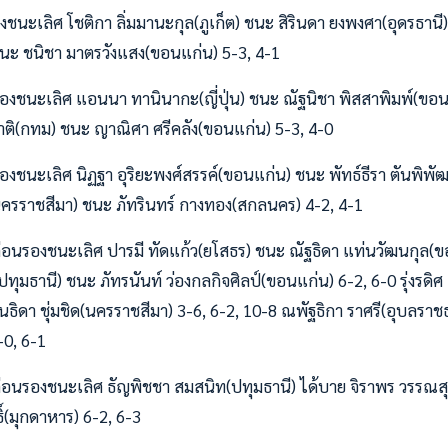
องชนะเลิศ โชติกา ลิ่มมานะกุล(ภูเก็ต) ชนะ สิรินดา ยงพงศา(อุดรธานี
ชนะ ชนิชา มาตรวังแสง(ขอนแก่น) 5-3, 4-1
บรองชนะเลิศ แอนนา ทานินากะ(ญี่ปุ่น) ชนะ ณัฐนิชา พิสสาพิมพ์(ขอน
ชาติ(กทม) ชนะ ญาณิศา ศรีคลัง(ขอนแก่น) 5-3, 4-0
รองชนะเลิศ นิฏฐา อุริยะพงศ์สรรค์(ขอนแก่น) ชนะ พัทธ์ธีรา ตันพิพั
ำ(นครราชสีมา) ชนะ ภัทรินทร์ กางทอง(สกลนคร) 4-2, 4-1
บก่อนรองชนะเลิศ ปารมี ทัดแก้ว(ยโสธร) ชนะ ณัฐธิดา แท่นวัฒนกุล(ข
ทุมธานี) ชนะ ภัทรนันท์ ว่องกลกิจศิลป์(ขอนแก่น) 6-2, 6-0 รุ่งรดิศ
ินธิดา ชุ่มชิด(นครราชสีมา) 3-6, 6-2, 10-8 ณพัฐธิกา ราศรี(อุบลราช
-0, 6-1
บก่อนรองชนะเลิศ ธัญพิชชา สมสนิท(ปทุมธานี) ได้บาย จิราพร วรรณสุท
์(มุกดาหาร) 6-2, 6-3