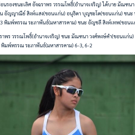
บก่อนรองชนะเลิศ อัจฉราพร วรรณโพธิ์(อำนาจเจริญ) ได้บาย มัณฑนา 
น อัญญาณีย์ สิงห์แสง(ขอนแก่น) อนุธิดา บุญชะโด(ขอนแก่น) ชนะ 
-3 พิมพ์พรรณ ระภาพันธ์(มหาสารคาม) ชนะ อัญชลี สิงห์เทพ(ขอนแก
ราพร วรรณโพธิ์(อำนาจเจริญ) ชนะ มัณฑนา วงศ์พงษ์คำ(ขอนแก่น) 6
พิมพ์พรรณ ระภาพันธ์(มหาสารคาม) 6-3, 6-2