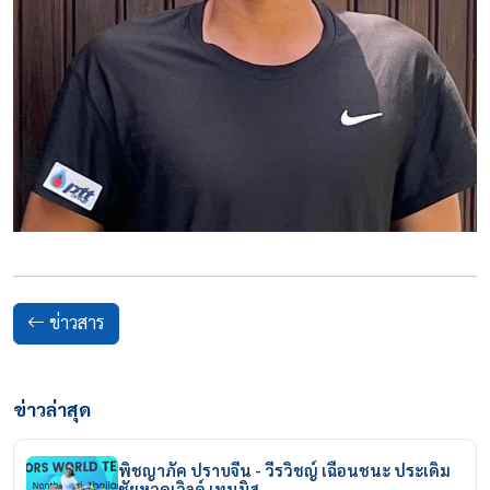
ข่าวสาร
ข่าวล่าสุด
พิชญาภัค ปราบจีน - วีรวิชญ์ เฉือนชนะ ประเดิม
ชัยหวดเวิลด์ เทนนิส…