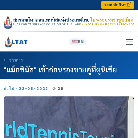
Skip to content
ระบบนักกีฬา
สมาคมกีฬาลอนเทนนิสแห่งประเทศไทย
ในพระบรมราชูปถัมภ์
THE LAWN TENNIS ASSOCIATION OF THAILAND
· UNDER HIS MAJESTY’S PATRONAGE
LTAT
EN
ข่าวสาร
"แม็กซิมัส" เข้าก่อนรองชายคู่ที่ตูนิเซีย
ทั่วไป · 22-08-2022
26