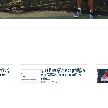
รวิชญ์
ยู 14 ทีมชาติไทย ร่วมพิธีเปิด
ยหวด
ศึก "2026 เวิลด์ เทนนิส" ที่
เช็ก…
03-08-2026