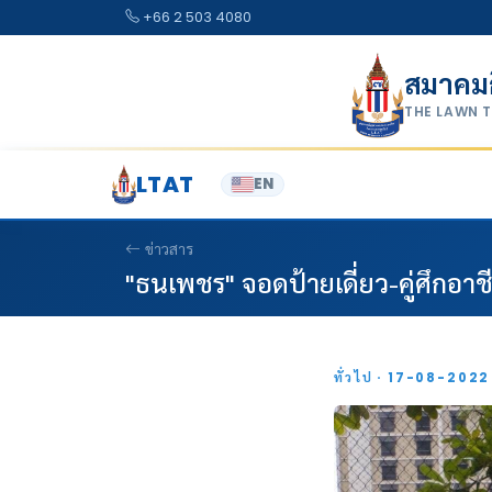
Skip to content
+66 2 503 4080
สมาคม
THE LAWN 
LTAT
EN
ข่าวสาร
"ธนเพชร" จอดป้ายเดี่ยว-คู่ศึกอาชี
ทั่วไป · 17-08-202