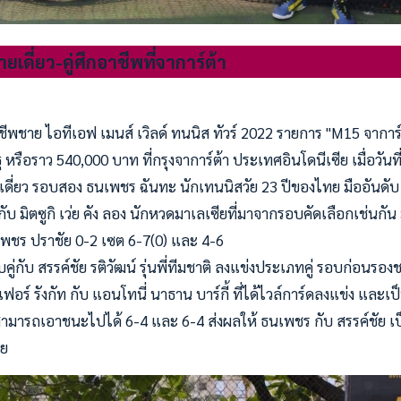
เดี่ยว-คู่ศึกอาชีพที่จาการ์ต้า
พชาย ไอทีเอฟ เมนส์ เวิลด์ ทนนิส ทัวร์ 2022 รายการ "M15 จาการ์ต
หรือราว 540,000 บาท ที่กรุงจาการ์ต้า ประเทศอินโดนีเซีย เมื่อวันท
เดี่ยว รอบสอง ธนเพชร ฉันทะ นักเทนนิสวัย 23 ปีของไทย มืออันดับ
บ มิตซูกิ เว่ย คัง ลอง นักหวดมาเลเซียที่มาจากรอบคัดเลือกเช่นกัน
พชร ปราชัย 0-2 เซต 6-7(0) และ 4-6
คู่กับ สรรค์ชัย รติวัฒน์ รุ่นพี่ทีมชาติ ลงแข่งประเภทคู่ รอบก่อนรอง
เฟอร์ รังกัท กับ แอนโทนี่ นาธาน บาร์กี้ ที่ได้ไวล์การ์ดลงแข่ง และเป
สามารถเอาชนะไปได้ 6-4 และ 6-4 ส่งผลให้ ธนเพชร กับ สรรค์ชัย 
าย