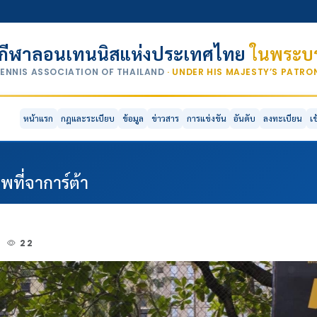
กีฬาลอนเทนนิสแห่งประเทศไทย
ในพระบร
TENNIS ASSOCIATION OF THAILAND
· UNDER HIS MAJESTY’S PATR
หน้าแรก
กฎและระเบียบ
ข้อมูล
ข่าวสาร
การแข่งขัน
อันดับ
ลงทะเบียน
เ
พที่จาการ์ต้า
2
22