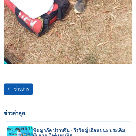
ข่าวสาร
ข่าวล่าสุด
พิชญาภัค ปราบจีน - วีรวิชญ์ เฉือนชนะ ประเดิม
ชัยหวดเวิลด์ เทนนิส…