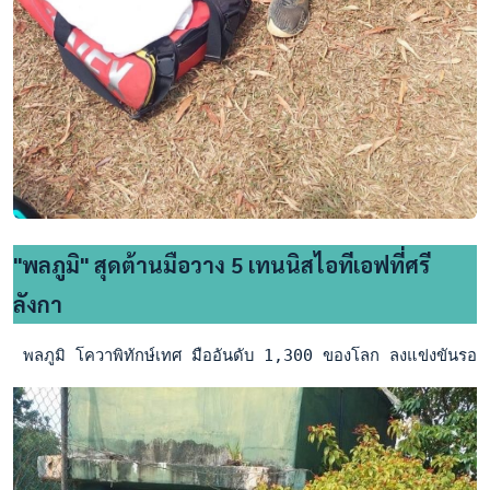
"พลภูมิ" สุดต้านมือวาง 5 เทนนิสไอทีเอฟที่ศรี
ลังกา
 พลภูมิ โควาพิทักษ์เทศ มืออันดับ 1,300 ของโลก ลงแข่งขันรอ