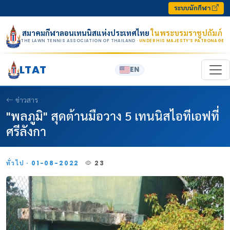
Skip to content
ระบบนักกีฬา
สมาคมกีฬาลอนเทนนิสแห่งประเทศไทย
ในพระบรมราชูปถัมภ์
THE LAWN TENNIS ASSOCIATION OF THAILAND
· UNDER HIS MAJESTY’S PATRONAGE
LTAT
EN
ข่าวสาร
"พลภูมิ" สุดต้านมือวาง 5 เทนนิสไอทีเอฟที่
ศรีลังกา
ทั่วไป · 01-08-2022
23