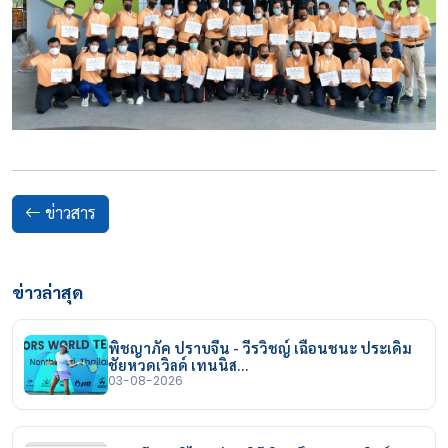
ข่าวสาร
ข่าวล่าสุด
พิชญาภัค ปราบจีน - วีรวิชญ์ เฉือนชนะ ประเดิม
ชัยหวดเวิลด์ เทนนิส…
03-08-2026