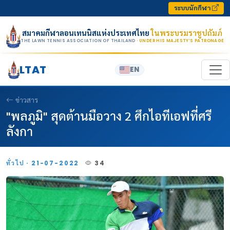
Skip to content
ระบบนักกีฬา
สมาคมกีฬาลอนเทนนิสแห่งประเทศไทย
ในพระบรมราชูปถัมภ์
THE LAWN TENNIS ASSOCIATION OF THAILAND
· UNDER HIS MAJESTY’S PATRONAGE
LTAT
EN
ข่าวสาร
"พลภูมิ" สุดต้านมือวาง 2 ศึกไอทีเอฟที่ศรี
ลังกา
ทั่วไป · 21-07-2022
34