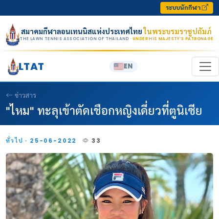
Skip to content
ระบบนักกีฬา
สมาคมกีฬาลอนเทนนิสแห่งประเทศไทย
ในพระบรมราชูปถัมภ์
THE LAWN TENNIS ASSOCIATION OF THAILAND
· UNDER HIS MAJESTY’S PATRONAGE
LTAT
EN
ข่าวสาร
"ไหม" ทะลุเข้าตัดเชือกหญิงเดี่ยวที่ตูนิเซีย
ทั่วไป · 25-06-2022
33