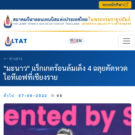
Skip to content
ระบบนักกีฬา
สมาคมกีฬาลอนเทนนิสแห่งประเทศไทย
ในพระบรมราชูปถัมภ์
THE LAWN TENNIS ASSOCIATION OF THAILAND
· UNDER HIS MAJESTY’S PATRONAGE
LTAT
EN
ข่าวสาร
"มะนาว" แร็กเกตร้อนล้มเต็ง 4 ฉลุยคัดหวด
ไอทีเอฟที่เชียงราย
ทั่วไป · 07-06-2022
46