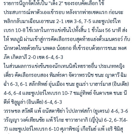
รายการนี้ถูกจัดให้เป็น "เต็ง 2" ของรอบคัดเลือก ใช้
ประสบการณ์พาตัวเองเข้ารอบ หลังจากพ่ายเซตแรก ก่อนจะ
พลิกกลับมาเฉือนเอาชนะ 2-1 เซต 3-6, 7-5 และซูเปอร์ไท
เบรก 10-8 ใช้เวลาในการแข่งขันไปทั้งสิ้น 1 ชั่วโมง 56 นาที ส่ง
ให้ พลภูมิ ผ่านเข้าสู่การคัดเลือกรอบสุดท้ายแย่งตั๋วเมนดรอว์ กับ
นักหวดไทยด้วยกัน นพดล น้อยกอ ที่เข้ารอบด้วยการชนะ พงศ
ภัค เกิดลาภี 2-0 เซต 6-4, 6-3
ในส่วนผลการแข่งขันของนักเทนนิสไทยรายอื่น ประเภทหญิง
เดี่ยว คัดเลือกรอบสอง พิมพ์รดา จัตวาพรวนิช ชนะ ญาตาวี ฉิม
ฉ่ำ 6-3, 6-1 สลักทิพย์ อุ่นเมือง ชนะ ฮูเมร่า บาฮาร์มาส (อินเดีย)
4-6, 6-4 และซูเปอร์ไทเบรก 10-7 ชมภู่ทิพย์ จันดาเขต ชนะ นี
ดีห์ ชิลูมูล่า (อินเดีย) 6-4, 6-3
วรรษชล สวัสดี แพ้ อนัสตาซิย่า โปปลาฟสก้า (ยูเครน) 4-6, 3-6
วรัญญา วงค์เทียนชัย แพ้ ริโกะ ซาวายางากิ (ญี่ปุ่น) 6-2, 6-7(4-
7) และซูเปอร์ไทเบรก 6-10 ศุภาพิชญ์ เกือรัมย์ แพ้ เอริ ชิมิสุ