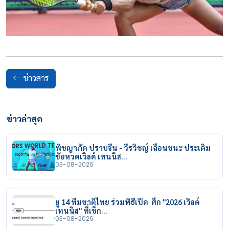
ข่าวสาร
ข่าวล่าสุด
พิชญาภัค ปราบจีน - วีรวิชญ์ เฉือนชนะ ประเดิม
ชัยหวดเวิลด์ เทนนิส…
03-08-2026
ยู 14 ทีมชาติไทย ร่วมพิธีเปิด ศึก "2026 เวิลด์
เทนนิส" ที่เช็ก…
03-08-2026