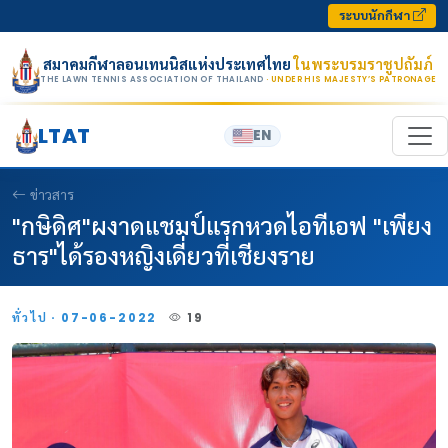
Skip to content
ระบบนักกีฬา
สมาคมกีฬาลอนเทนนิสแห่งประเทศไทย
ในพระบรมราชูปถัมภ์
THE LAWN TENNIS ASSOCIATION OF THAILAND
· UNDER HIS MAJESTY’S PATRONAGE
LTAT
EN
ข่าวสาร
"กษิดิศ"ผงาดแชมป์แรกหวดไอทีเอฟ "เพียง
ธาร"ได้รองหญิงเดี่ยวที่เชียงราย
ทั่วไป · 07-06-2022
19