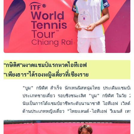
"กษิดิศ"ผงาดแชมป์แรกหวดไอทีเอฟ
"เพียงธาร"ได้รองหญิงเดี่ยวที่เชียงราย
       "บูม" กษิดิศ สำเร็จ นักเทนนิสหนุ่มไทย ประเดิมแชมป์อาช
       ประเภทชายเดี่ยว รอบชิงชนะเลิศ "บูม" กษิดิศ ในวัย 21 
       นับเป็นการได้แชมป์อาชีพระดับนานาชาติ ไอทีเอฟ เวิลด
       ด้านประเภทหญิงเดี่ยว "ไทยแลนด์-ไอทีเอฟ วีเมนส์ เทน