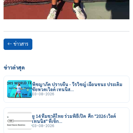
ข่าวสาร
ข่าวล่าสุด
พิชญาภัค ปราบจีน - วีรวิชญ์ เฉือนชนะ ประเดิม
ชัยหวดเวิลด์ เทนนิส…
03-08-2026
ยู 14 ทีมชาติไทย ร่วมพิธีเปิด ศึก "2026 เวิลด์
เทนนิส" ที่เช็ก…
03-08-2026