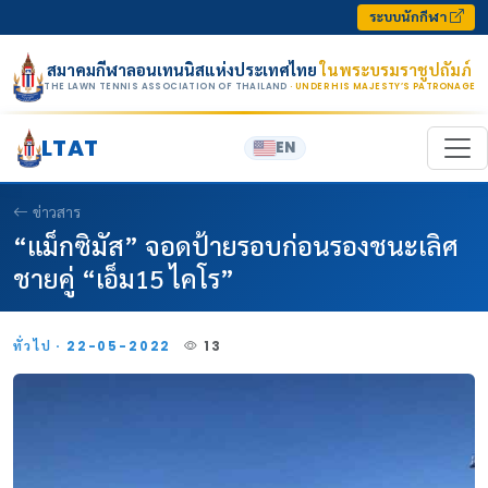
Skip to content
ระบบนักกีฬา
สมาคมกีฬาลอนเทนนิสแห่งประเทศไทย
ในพระบรมราชูปถัมภ์
THE LAWN TENNIS ASSOCIATION OF THAILAND
· UNDER HIS MAJESTY’S PATRONAGE
LTAT
EN
ข่าวสาร
“แม็กซิมัส” จอดป้ายรอบก่อนรองชนะเลิศ
ชายคู่ “เอ็ม15 ไคโร”
ทั่วไป · 22-05-2022
13