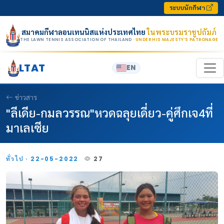
Skip to content
ระบบนักกีฬา
สมาคมกีฬาลอนเทนนิสแห่งประเทศไทย
ในพระบรมราชูปถัมภ์
THE LAWN TENNIS ASSOCIATION OF THAILAND
· UNDER HIS MAJESTY’S PATRONAGE
LTAT
EN
ข่าวสาร
"ลีเดีย-กมลวรรณ"หวดฉลุยเดี่ยว-คู่ศึกเจ4ที่
มาเลเซีย
ทั่วไป · 22-05-2022
27