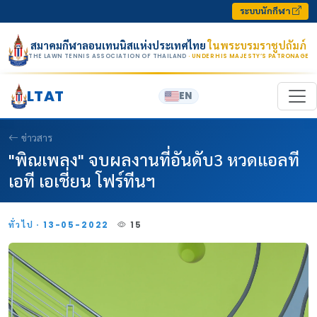
Skip to content
ระบบนักกีฬา
สมาคมกีฬาลอนเทนนิสแห่งประเทศไทย
ในพระบรมราชูปถัมภ์
THE LAWN TENNIS ASSOCIATION OF THAILAND
· UNDER HIS MAJESTY’S PATRONAGE
LTAT
EN
ข่าวสาร
"พิณเพลง" จบผลงานที่อันดับ3 หวดแอลที
เอที เอเชี่ยน โฟร์ทีนฯ
ทั่วไป · 13-05-2022
15