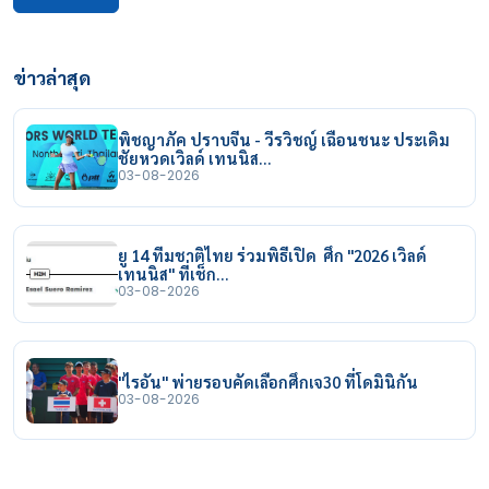
ข่าวล่าสุด
พิชญาภัค ปราบจีน - วีรวิชญ์ เฉือนชนะ ประเดิม
ชัยหวดเวิลด์ เทนนิส…
03-08-2026
ยู 14 ทีมชาติไทย ร่วมพิธีเปิด ศึก "2026 เวิลด์
เทนนิส" ที่เช็ก…
03-08-2026
"ไรอัน" พ่ายรอบคัดเลือกศึกเจ30 ที่โดมินิกัน
03-08-2026