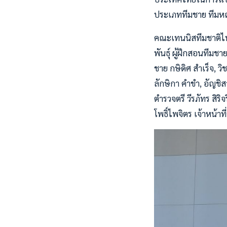
ประเภททีมชาย ทีมหญิ
คณะเทนนิสทีมชาติไทย
พันธุ์ ผู้ฝึกสอนทีมช
ชาย กษิดิศ สำเร็จ, ว
ลักษิกา คำขำ, อัญชิส
ตำรวจตรี วีรภัทร สิ
โพธิ์ไพจิตร เจ้าหน้าท