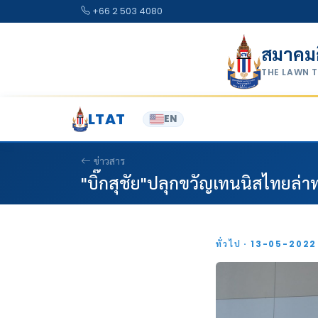
Skip to content
+66 2 503 4080
สมาคม
THE LAWN 
LTAT
EN
ข่าวสาร
"บิ๊กสุชัย"ปลุกขวัญเทนนิสไทยล่าท
ทั่วไป · 13-05-202