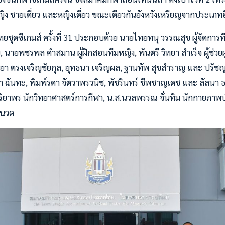
ง ชายเดี่ยว และหญิงเดี่ยว ขณะเดียวกันยังหวังเหรียญจากประเภทอื
ชุดซีเกมส์ ครั้งที่ 31 ประกอบด้วย นายไทยทนุ วรรณสุข ผู้จัดการท
าย, นายพชรพล คำสมาน ผู้ฝึกสอนทีมหญิง, พันตรี วิทยา สำเร็จ ผู้ช่วยผ
ิชยา ตรงเจริญชัยกุล, ยุทธนา เจริญผล, ฐานทัพ สุขสำราญ และ ปรัชญ
า ฉันทะ, พิมพ์รดา จัตวาพรวนิช, พัชรินทร์ ชีพชาญเดช และ ลัลนา ธา
ริจริยาพร นักวิทยาศาสตร์การกีฬา, น.ส.นวลพรรณ จั่นทิม นักกายภา
ี่นวด