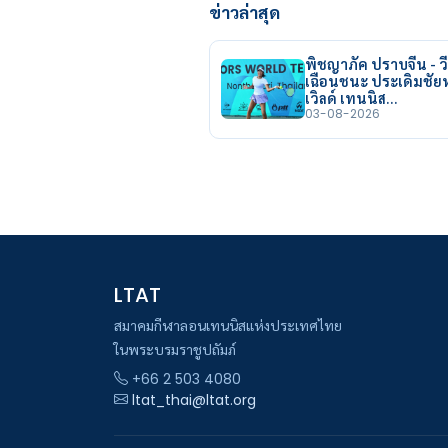
ข่าวล่าสุด
พิชญาภัค ปราบจีน - วี
เฉือนชนะ ประเดิมชั
เวิลด์ เทนนิส…
03-08-2026
LTAT
สมาคมกีฬาลอนเทนนิสแห่งประเทศไทย
ในพระบรมราชูปถัมภ์
+66 2 503 4080
ltat_thai@ltat.org