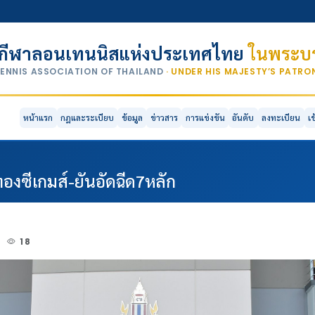
กีฬาลอนเทนนิสแห่งประเทศไทย
ในพระบร
TENNIS ASSOCIATION OF THAILAND
· UNDER HIS MAJESTY’S PATR
หน้าแรก
กฎและระเบียบ
ข้อมูล
ข่าวสาร
การแข่งขัน
อันดับ
ลงทะเบียน
เ
องซีเกมส์-ยันอัดฉีด7หลัก
2
18