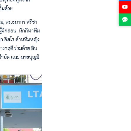
่นด้วย
ีม, ดร.ธนากร ศรีชา
ู้ฝึกสอน, นักกีฬาทีม
า อิสโร ด้านทีมหญิง
ราฤดี ร่วมด้วย สิบ
พบำบัด และ นายบุญมี