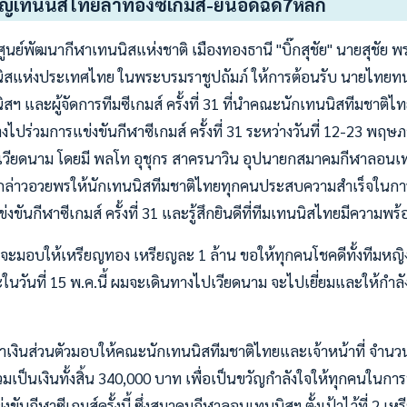
วัญเทนนิสไทยล่าทองซีเกมส์-ยันอัดฉีด7หลัก
 ศูนย์พัฒนากีฬาเทนนิสแห่งชาติ เมืองทองธานี "บิ๊กสุชัย" นายสุชัย พ
แห่งประเทศไทย ในพระบรมราชูปถัมภ์ ให้การต้อนรับ นายไทยทนุ
และผู้จัดการทีมซีเกมส์ ครั้งที่ 31 ที่นำคณะนักเทนนิสทีมชาติไทย
ปร่วมการแข่งขันกีฬาซีเกมส์ ครั้งที่ 31 ระหว่างวันที่ 12-23 พฤษภ
เวียดนาม โดยมี พลโท อุชุกร สาครนาวิน อุปนายกสมาคมกีฬาลอนเท
ด้กล่าวอวยพรให้นักเทนนิสทีมชาติไทยทุกคนประสบความสำเร็จในการท
ขันกีฬาซีเกมส์ ครั้งที่ 31 และรู้สึกยินดีที่ทีมเทนนิสไทยมีความพร้
 จะมอบให้เหรียญทอง เหรียญละ 1 ล้าน ขอให้ทุกคนโชคดีทั้งทีมหญ
นวันที่ 15 พ.ค.นี้ ผมจะเดินทางไปเวียดนาม จะไปเยี่ยมและให้กำลั
้นำเงินส่วนตัวมอบให้คณะนักเทนนิสทีมชาติไทยและเจ้าหน้าที่ จำน
ป็นเงินทั้งสิ้น 340,000 บาท เพื่อเป็นขวัญกำลังใจให้ทุกคนในการท
นกีฬาซีเกมส์ครั้งนี้ ซึ่งสมาคมกีฬาลอนเทนนิสฯ ตั้งเป้าไว้ที่ 2 เห