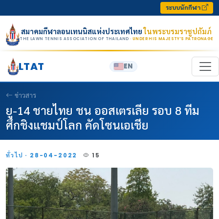
Skip to content
ระบบนักกีฬา
สมาคมกีฬาลอนเทนนิสแห่งประเทศไทย
ในพระบรมราชูปถัมภ์
THE LAWN TENNIS ASSOCIATION OF THAILAND
· UNDER HIS MAJESTY’S PATRONAGE
LTAT
EN
ข่าวสาร
ยู-14 ชายไทย ชน ออสเตรเลีย รอบ 8 ทีม
ศึกชิงแชมป์โลก คัดโซนเอเชีย
ทั่วไป · 28-04-2022
15