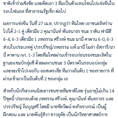
ชาติเข้าร่วมชิงชัย และคัดเอา 3 ทีมเป็นตัวแทนโซนไปแข่งขันใน
รอบไฟนอล ที่สาธารณรัฐเช็ก ต่อไป
ผลการแข่งขัน วันที่ 27 เม.ย. ปรากฏว่า ทีมไทย เอาชนะอิหร่าน
ไปได้ 2-1 คู่ เดี่ยวมือ 2 คุณานันท์ พันธนาธร ชนะ ราดิน ฟามีฮี
6-4, 6-3 เดี่ยวมือ 1 ภพธรรม ศรีวงษ์ ชนะ มานี่ คาดาน 6-0, 6-3
ส่วนในประเภทคู่ ปวรปรัชญ์/ภพธรรม แพ้ มานี่ โมล่า อัสการี/มา
นี่ คาดาน ret. 1-3 โดยทีมไทยผ่านเข้ารอบก่อนรองชนะเลิศใน
ฐานะแชมป์กลุ่มซี ด้วยผลงานชนะ 3 นัดรวดในรอบแบ่งกลุ่ม
และจะเข้าไปเจอกับ ออสเตรเลีย ทีมวางอันดับ 1 ของรายการ ที่
ผ่านเข้ามาเป็นอันดับที่ 2 ของกลุ่ม เอ
สำหรับนักกีฬาเทนนิสเยาวชนชายทีมชาติไทย รุ่นอายุไม่เกิน 14
ปีชุดนี้ ประกอบด้วย ภพธรรม ศรีวงษ์, คุณานันท์ พันธราธร และ
ปวรปรัชญ์ งั่นบุญศรี โดยมี นายชัยวัฒน์ คงกิจจาภรณ์ เป็นผู้
ฝึกสอน และ นายพันธุ์ทิวา ชาวอุทัย เป็นนักวิทยาศาสตร์การ