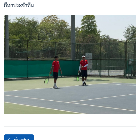
กีฬาประจำทีม